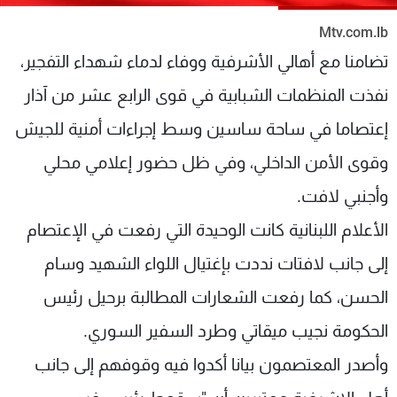
شاهد البرامج
Mtv.com.lb
الترددات
تضامنا مع أهالي الأشرفية ووفاء لدماء شهداء التفجير،
نفذت المنظمات الشبابية في قوى الرابع عشر من آذار
عن MTV
وظائف
الإنـتـاج
تواصل معنا
إعتصاما في ساحة ساسين وسط إجراءات أمنية للجيش
لاعلاناتكم
شروط الإسـتخدام
سياسة الخصوصية
وقوى الأمن الداخلي، وفي ظل حضور إعلامي محلي
وأجنبي لافت.
الأعلام اللبنانية كانت الوحيدة التي رفعت في الإعتصام
إلى جانب لافتات نددت بإغتيال اللواء الشهيد وسام
الحسن، كما رفعت الشعارات المطالبة برحيل رئيس
الحكومة نجيب ميقاتي وطرد السفير السوري.
وأصدر المعتصمون بيانا أكدوا فيه وقوفهم إلى جانب