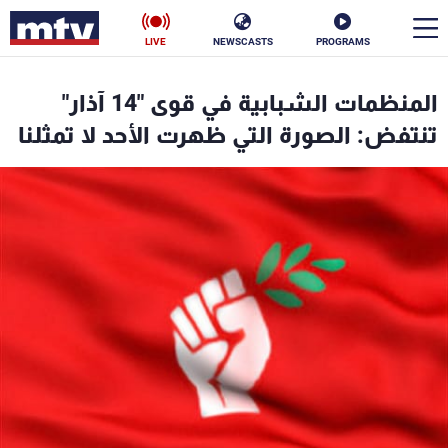
LIVE
NEWSCASTS
PROGRAMS
en
المنظمات الشبابية في قوى "14 آذار"
الأخبار
تنتفض: الصورة التي ظهرت الأحد لا تمثلنا
سياسة
ناس
إقتصاد
فن
منوعات
رياضة
كأس العالم
البرامج
جدول البرامج