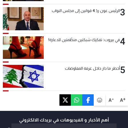
3
الرئيس عون ردّ 4 قوانين إلى مجلس النواب
4
في بيروت: تفكيك شبكتين منظّمتين للدعارة!
5
أخطر ما دار داخل غرفة المفاوضات
-
+
A
A
أهم الأخبار و الفيديوهات في بريدك الالكتروني