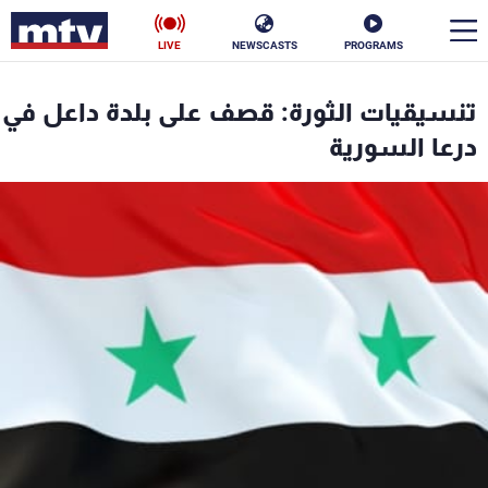
LIVE
NEWSCASTS
PROGRAMS
en
تنسيقيات الثورة: قصف على بلدة داعل في
الأخبار
درعا السورية
سياسة
ناس
إقتصاد
فن
منوعات
رياضة
كأس العالم
البرامج
جدول البرامج