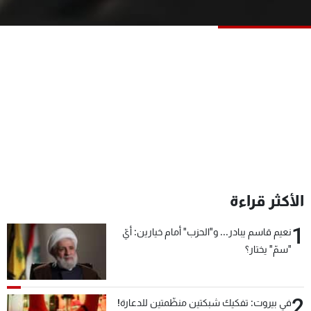
شاهد البرامج
الترددات
عن MTV
وظائف
الإنـتـاج
تواصل معنا
لاعلاناتكم
شروط الإسـتخدام
سياسة الخصوصية
الأكثر قراءة
1
نعيم قاسم يبادر... و"الحزب" أمام خيارين: أيّ
"سمّ" يختار؟
2
في بيروت: تفكيك شبكتين منظّمتين للدعارة!