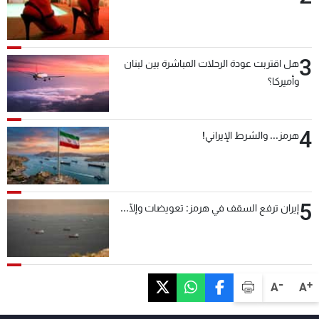
3
هل اقتربت عودة الرحلات المباشرة بين لبنان
وأميركا؟
4
هرمز... والشرط الإيراني!
5
إيران ترفع السقف في هرمز: تعويضات وإلّا...
-
+
A
A