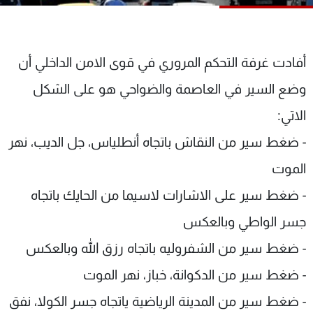
شاهد البرامج
الترددات
أفادت غرفة التحكم المروري في قوى الامن الداخلي أن
عن MTV
وظائف
وضع السير في العاصمة والضواحي هو على الشكل
الإنـتـاج
تواصل معنا
لاعلاناتكم
شروط الإسـتخدام
الاتي:
سياسة الخصوصية
- ضغط سير من النقاش باتجاه أنطلياس، جل الديب، نهر
الموت
- ضغط سير على الاشارات لاسيما من الحايك باتجاه
جسر الواطي وبالعكس
- ضغط سير من الشفروليه باتجاه رزق الله وبالعكس
- ضغط سير من الدكوانة، خباز، نهر الموت
- ضغط سير من المدينة الرياضية ياتجاه جسر الكولا، نفق