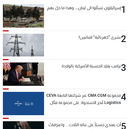
1
إسرائيليّون تسلّلوا الى لبنان... وهذا ما حلّ بهم
2
بشرى "كهربائية" للبنانيين!
3
ترامب يقيّد الجنسية الأميركية بالولادة
4
مجموعة CMA CGM عبر شركتها التابعة CEVA
Logistics تُنجز الاستحواذ على مجموعة فتّال
5
أبٌ يعتدي جنسيّاً على بناته الثلاث… واعترافاتٌ