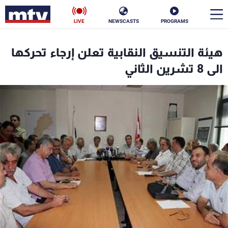
LIVE
NEWSCASTS
PROGRAMS
en
هيئة التنسيق النقابية تعلن إرجاء تحركها
الأخبار
الى 8 تشرين الثاني
سياسة
ناس
إقتصاد
فن
منوعات
رياضة
كأس العالم
البرامج
جدول البرامج