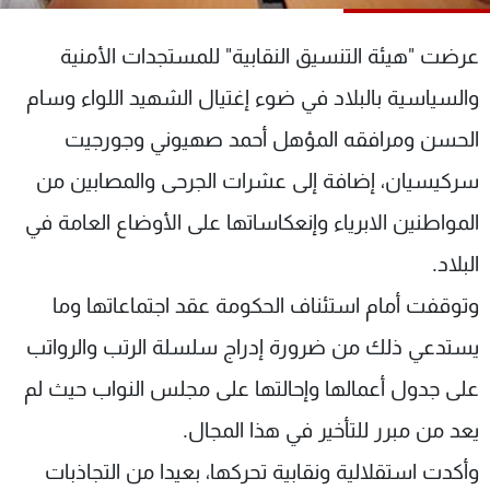
شاهد البرامج
الترددات
عرضت "هيئة التنسيق النقابية" للمستجدات الأمنية
والسياسية بالبلاد في ضوء إغتيال الشهيد اللواء وسام
عن MTV
وظائف
الحسن ومرافقه المؤهل أحمد صهيوني وجورجيت
الإنـتـاج
تواصل معنا
لاعلاناتكم
شروط الإسـتخدام
سركيسيان، إضافة إلى عشرات الجرحى والمصابين من
سياسة الخصوصية
المواطنين الابرياء وإنعكاساتها على الأوضاع العامة في
البلاد.
وتوقفت أمام استئناف الحكومة عقد اجتماعاتها وما
يستدعي ذلك من ضرورة إدراج سلسلة الرتب والرواتب
على جدول أعمالها وإحالتها على مجلس النواب حيث لم
يعد من مبرر للتأخير في هذا المجال.
وأكدت استقلالية ونقابية تحركها، بعيدا من التجاذبات