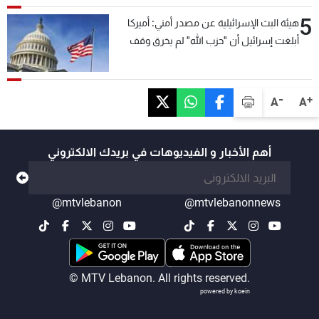
5
هيئة البث الإسرائيلية عن مصدر أمني: أميركا
أبلغت إسرائيل أن "حزب الله" لم يخرق وقف
إطلاق النار أمس في مجدل زون وطلبت منها
عدم التصعيد خشية أن يؤثر ذلك على مفاوضات
روما
-
+
A
A
أهم الأخبار و الفيديوهات في بريدك الالكتروني
@mtvlebanon
@mtvlebanonnews
© MTV Lebanon. All rights reserved.
powered by koein