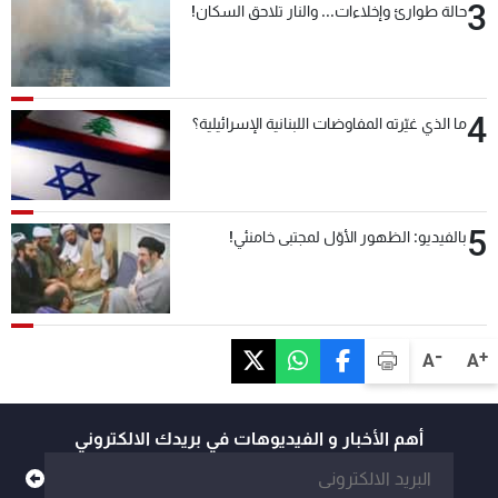
3
حالة طوارئ وإخلاءات... والنار تلاحق السكان!
4
ما الذي غيّرته المفاوضات اللبنانية الإسرائيلية؟
5
بالفيديو: الظهور الأوّل لمجتبى خامنئي!
-
+
A
A
أهم الأخبار و الفيديوهات في بريدك الالكتروني