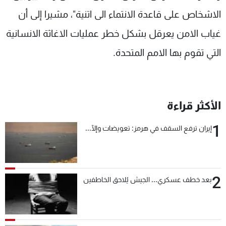
شاهد البرامج
الاشخاص على قاعدة الانتماء الى اتنية"، مشيرا إلى أن
الترددات
غياب الامن يعرقل بشكل خطر عمليات الاغاثة الانسانية
التي تقوم بها الامم المتحدة.
عن MTV
وظائف
الإنـتـاج
تواصل معنا
لاعلاناتكم
شروط الإسـتخدام
سياسة الخصوصية
الأكثر قراءة
1
إيران ترفع السقف في هرمز: تعويضات وإلّا...
2
بعد خطف عسكري... الجيش يُلاحق الخاطفين