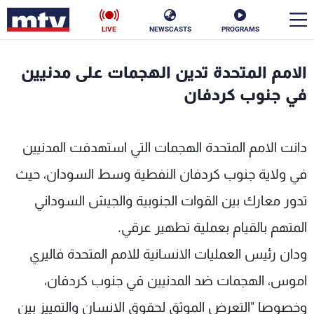
LIVE
NEWSCASTS
PROGRAMS
en
الامم المتحدة تدين الهجمات على مدنيين
الأخبار
في جنوب كردفان
سياسة
ناس
دانت الامم المتحدة الهجمات التي استهدفت المدنيين
إقتصاد
فن
في ولاية جنوب كردفان النفطية وسط السودان، حيث
منوعات
رياضة
تدور معارك بين القوات الجنوبية والجيش السوداني
كأس العالم
المتهم بالقيام بعملية تطهير عرقي.
ودان رئيس العمليات الانسانية للامم المتحدة فاليري
اموس، الهجمات ضد المدنيين في جنوب كردفان،
البرامج
وخصوصا "التعرض الموثق لحقوق الانسان والتمييز بين
جدول البرامج