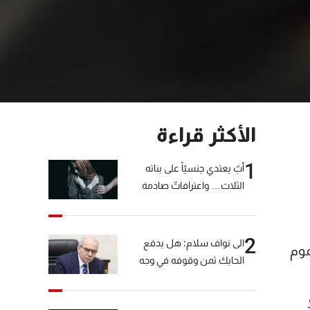
الأكثر قراءة
1
أبٌ يعتدي جنسيّاً على بناته
الثلاث… واعترافاتٌ صادمة
2
الى نواف سلام: هل يدفع
عنف في عموم
الحايك ثمن وقوفه في وجه
خيّاط؟