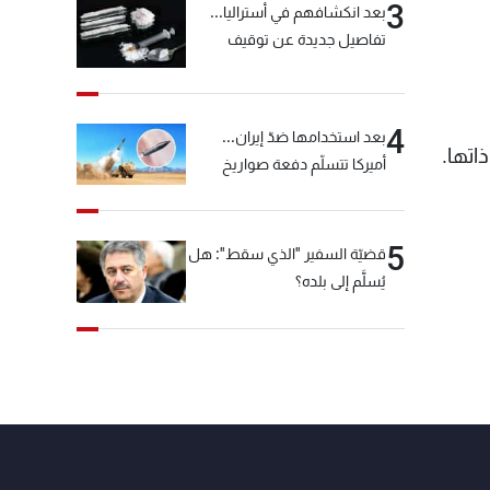
3
بعد انكشافهم في أستراليا...
تفاصيل جديدة عن توقيف
"شبكة الكوكايين"
4
بعد استخدامها ضدّ إيران...
أميركا تتسلّم دفعة صواريخ
كبيرة!
5
قضيّة السفير "الذي سقط": هل
يُسلَّم إلى بلده؟