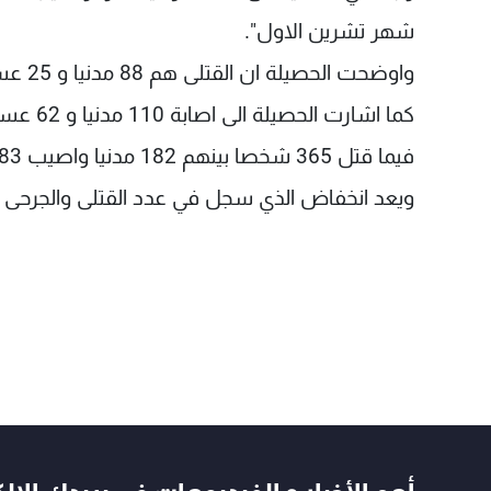
شهر تشرين الاول".
واوضحت الحصيلة ان القتلى هم 88 مدنيا و 25 عسكريا و 31 شرطيا.
كما اشارت الحصيلة الى اصابة 110 مدنيا و 62 عسكريا و 92 شرطيا خلال الشهر ذاته.
فيما قتل 365 شخصا بينهم 182 مدنيا واصيب 683 اخرون في عموم العراق خلال شهر أيلول، وفقا للمصادر ذاتها.
ويعد انخفاض الذي سجل في عدد القتلى والجرحى خ