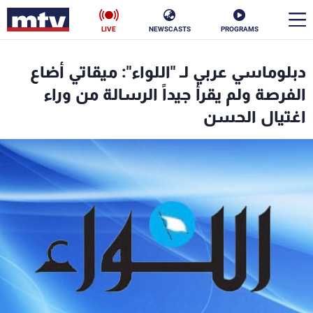
LIVE
NEWSCASTS
PROGRAMS
en
دبلوماسي عربي لـ "اللواء": ميقاتي أضاع
الأخبار
الفرصة ولم يقرأ جيداً الرسالة من وراء
اغتيال الحسن
سياسة
ناس
إقتصاد
فن
منوعات
رياضة
كأس العالم
البرامج
جدول البرامج