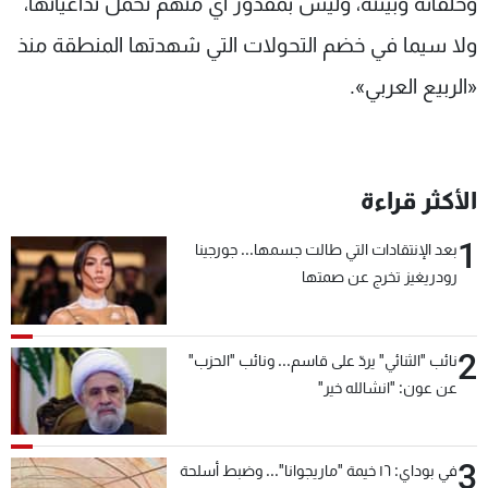
وحلفائه وبيئته، وليس بمقدور أي منهم تحمّل تداعياتها،
ولا سيما في خضم التحولات التي شهدتها المنطقة منذ
«الربيع العربي».
الأكثر قراءة
1
بعد الإنتقادات التي طالت جسمها... جورجينا
رودريغيز تخرج عن صمتها
2
نائب "الثنائي" يردّ على قاسم... ونائب "الحزب"
عن عون: "انشالله خير"
3
في بوداي: ١٦ خيمة "ماريجوانا"... وضبط أسلحة