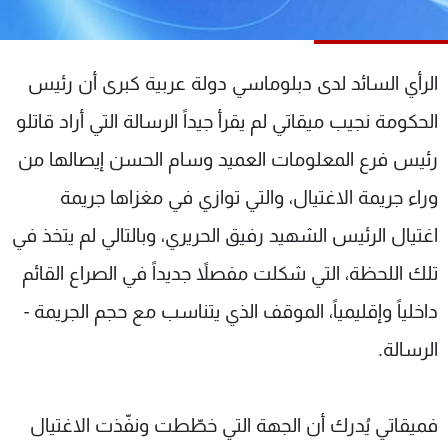
شاهد البرامج
الترددات
الرأي السائد لدى دبلوماسي دولة عربية كبرى أن رئيس
عن MTV
وظائف
الحكومة نجيب ميقاتي لم يقرأ جيداً الرسالة التي أراد قاتلو
الإنـتـاج
تواصل معنا
رئيس فرع المعلومات العميد وسام الحسن إيصالها من
لاعلاناتكم
شروط الإسـتخدام
سياسة الخصوصية
وراء جريمة الاغتيال، والتي توازي في مغزاها جريمة
اغتيال الرئيس الشهيد رفيق الحريري، وبالتالي لم يتخذ في
تلك اللحظة، التي شكلت مفصلاً جديداً في الصراع القائم
داخلياً وإقليمياً، الموقف الذي يتناسب مع حجم الجريمة -
الرسالة.
فميقاتي يُدرك أن الجهة التي خطّطت ونفّذت الاغتيال