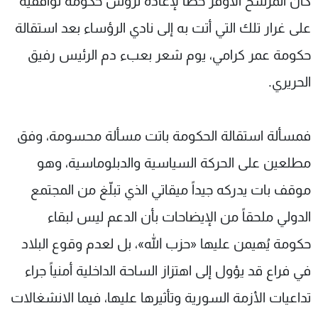
كان المرشح الأوفر حظاً لإعادة ترؤس حكومة توافقية
على غرار تلك التي أتت به إلى نادي الرؤساء بعد استقالة
حكومة عمر كرامي، يوم شعر بعبء دم الرئيس رفيق
الحريري.
فمسألة استقالة الحكومة باتت مسألة محسومة، وفق
مطلعين على الحركة السياسية والدبلوماسية، وهو
موقف بات يدركه جيداً ميقاتي الذي تبلّغ من المجتمع
الدولي ملحقاً من الإيضاحات بأن الدعم ليس لبقاء
حكومة يُهيمن عليها «حزب الله»، بل لعدم وقوع البلاد
في فراع قد يؤول إلى اهتزاز الساحة الداخلية أمنياً جراء
تداعيات الأزمة السورية وتأثيرها عليها، فيما الانشغالات