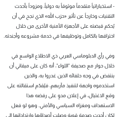
- استخباراتياً متقدماً موثوقاً به دولياً، ومزوداً بأحدث
التقنيات وخارجاً عن تأثير «حزب الله» الذي نجح في أن
يُحكم قبضته على الأجهزة الأمنية الأخرى من خلال
اختراقها بالكامل وتوظيفها في خدمة مشروعه وأجندته.
وفي رأي الدبلوماسي العربي ذي الاطلاع الواسع في
خلال حوار مع صحيفة "اللواء"، أنه كان على ميقاتي أن
ينتفض في وجه حلفائه الذين غدروا به، والذين
استخدموه واجهة لتنفيذ مآربهم، فيُقدّم استقالته على
وقع الاغتيال، في إعلان مدوٍ على رفضه هذا
الاستهداف ومغزاه السياسي والأمني. وهو لو فعل
لكان أحدث صدمة قوية وصلت أصداؤها وارتداداتها إلى