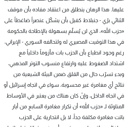
عليها. هذا الرهان ينطلق من اعتقاد مفاده بأن موقف
الثنائي برّي - جنبلاط كفيل بأن يشكّل عنصراً ضاغطاً على
«حزب الله»، الذي لن يُسلّم بسهولة بالإطاحة بالحكومة
في هذا التوقيت المصيري له ولتحالفه السوري - الإيراني،
رغم وجود انطباع بأن الحزب بات مأزوماً داخلياً مع
اشتداد الضغوط عليه وارتفاع منسوب التوتر المذهبي،
وبدء تسرّب حال من القلق ضمن البيئة الشيعية من
نتائج أي مغامرة غير محسوبة، سواء في اتجاه إسرائيل أو
في اتجاه الداخل، وإنْ كان هناك من يعتبر في الأوساط
المناوئة لـ «حزب الله» أن تكرار مغامرة السابع من أيار
باتت مغامرة مكلفة جداً، لا بل انتحارية على الحزب