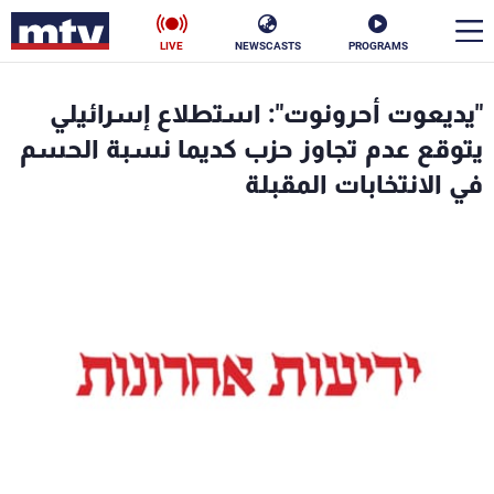
LIVE
NEWSCASTS
PROGRAMS
en
"يديعوت أحرونوت": استطلاع إسرائيلي
الأخبار
يتوقع عدم تجاوز حزب كديما نسبة الحسم
في الانتخابات المقبلة
سياسة
ناس
إقتصاد
فن
منوعات
رياضة
كأس العالم
البرامج
جدول البرامج