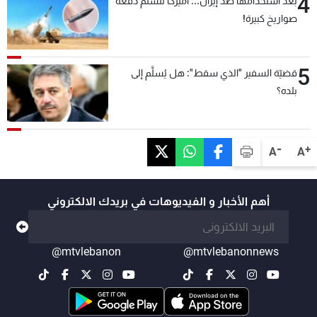
4
بعد استخدامها ضدّ إيران... أميركا تتسلّم دفعة
صواريخ كبيرة!
5
قضيّة السفير "الذي سقط": هل يُسلَّم إلى
بلده؟
-
+
A
A
أهم الأخبار و الفيديوهات في بريدك الالكتروني
@mtvlebanon
@mtvlebanonnews