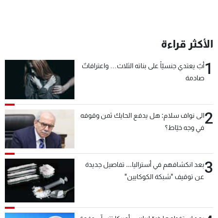
الأكثر قراءة
1
أبٌ يعتدي جنسيّاً على بناته الثلاث… واعترافاتٌ
صادمة
2
الى نواف سلام: هل يدفع الحايك ثمن وقوفه
في وجه خيّاط؟
3
بعد انكشافهم في أستراليا... تفاصيل جديدة
عن توقيف "شبكة الكوكايين"