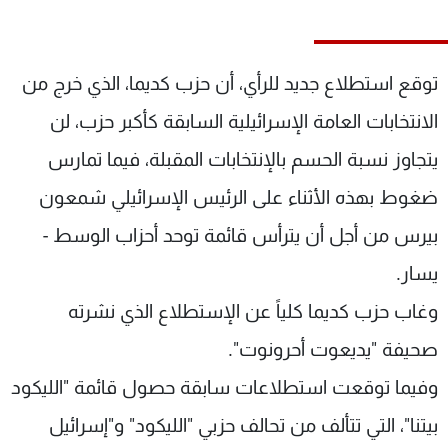
شاهد البرامج
الترددات
توقع استطلاع جديد للرأي، أن حزب كديما، الذي خرج من
عن MTV
وظائف
الانتخابات العامة الإسرائيلية السابقة كأكبر حزب، لن
الإنـتـاج
تواصل معنا
يتجاوز نسبة الحسم بالإنتخابات المقبلة، فيما تمارس
لاعلاناتكم
شروط الإسـتخدام
سياسة الخصوصية
ضغوط بهذه الأثناء على الرئيس الإسرائيلي شمعون
بيرس من أجل أن يترأس قائمة توحد أحزاب الوسط -
يسار.
وغاب حزب كديما كلياً عن الإستطلاع الذي نشرته
صحيفة "يديعوت أحرونوت".
وفيما توقعت استطلاعات سابقة حصول قائمة "الليكود
بيتنا"، التي تتألف من تحالف حزبي "الليكود" و"إسرائيل