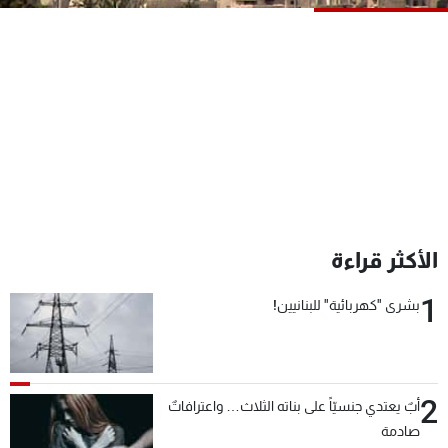
شاهد البرامج
الترددات
عن MTV
وظائف
الإنـتـاج
تواصل معنا
لاعلاناتكم
شروط الإسـتخدام
سياسة الخصوصية
الأكثر قراءة
1
بشرى "كهربائية" للبنانيين!
2
أبٌ يعتدي جنسيّاً على بناته الثلاث… واعترافاتٌ
صادمة