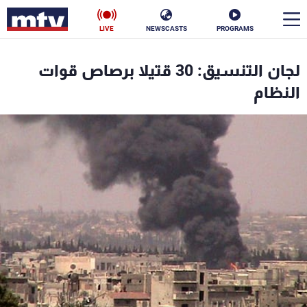
LIVE
NEWSCASTS
PROGRAMS
en
لجان التنسيق: 30 قتيلا برصاص قوات
الأخبار
النظام
سياسة
ناس
إقتصاد
فن
منوعات
رياضة
كأس العالم
البرامج
جدول البرامج