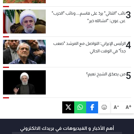
3
نائب "الثنائي" يردّ على قاسم... ونائب "الحزب"
عن عون: "انشالله خير"
4
الرئيس الإيراني: التواصل مع المرشد "صعب
جداً" في الوقت الحالي
5
من يصدّق الشيخ نعيم؟
-
+
A
A
أهم الأخبار و الفيديوهات في بريدك الالكتروني