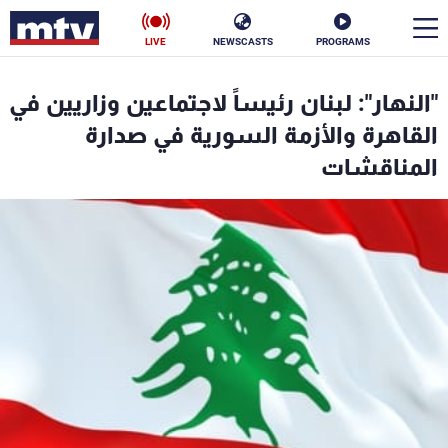
LIVE
NEWSCASTS
PROGRAMS
en
"النهار": لبنان رئيساً لاجتماعين وزاريين في
الأخبار
القاهرة والأزمة السورية في صدارة
المناقشات
سياسة
ناس
إقتصاد
فن
منوعات
رياضة
كأس العالم
البرامج
جدول البرامج