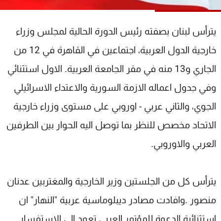
شاهد البرامج
الترددات
يترأس لبنان بصفته رئيس الدورة الحالية لمجلس وزراء
خارجية الدول العربية، اجتماعين في القاهرة في 12 من
عن MTV
وظائف
الإنـتـاج
تواصل معنا
الجاري و13 منه في مقر الجامعة العربية. الاول استثنائي
لاعلاناتكم
شروط الإسـتخدام
وفي جدول اعماله الازمة السورية والاعتداء الاسرائيلي
سياسة الخصوصية
الجوي، والثاني عربي - اوروبي على مستوى وزراء خارجية
الاتحاد مخصص للنظر بما توصل اليه الحوار بين الطرفين
العربي والاوروبي.
يترأس كل من الجلستين وزير الخارجية والمغتربين عدنان
منصور .وافادت مصادر ديبلوماسية عربية "النهار" ان
استثنائية الدعوة للمؤتمر العربي تعود الى الاستفسار