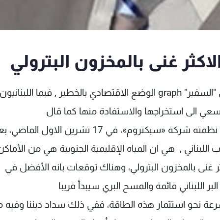
لاكثر غنى بالمخزون البترولي
وصف رئيس مجلس النواب نبيه بري في حديث الى "السفير" graph الوضع الاقتصادي بالخطير , فيما اللبنانيون
 السعي الى استخراجها والاستفادة منها كما قال
بري اشار الى ان خلاصة ما توصل اليه المؤتمر الذي نظمته شركة «سبكتروم»، في 17 تشرين الاول الماض
اللبناني , هي ان المياه الإقليمية الجنوبية هي من الأماكن
ر غنى بالمخزون البترولي، وهناك توقعات بانه الأفضل في
ر اللبناني قائمة والمسح البري سيبدأ قريبا
عة نحو استثمار هذه الطاقة، ففي ذلك سداد ديننا وفيه م