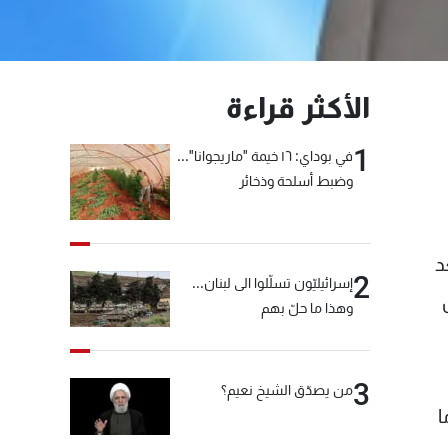
الأكثر قراءة
1
في بوداي: ١٦ خيمة "ماريجوانا"...
وضبط أسلحة وذخائر
ي، بعد
2
إسرائيليّون تسلّلوا الى لبنان...
وهذا ما حلّ بهم
3
من يصدّق الشيخ نعيم؟
ا