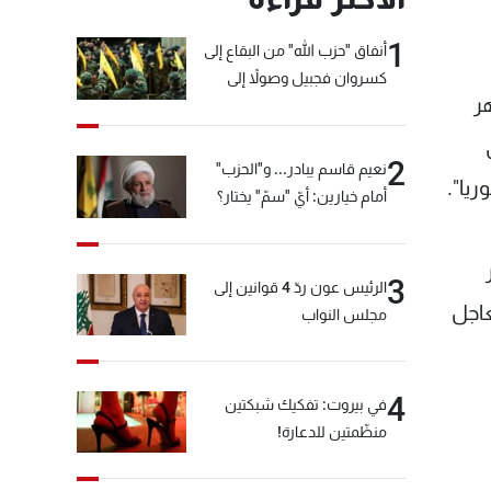
1
أنفاق "حزب الله" من البقاع إلى
كسروان فجبيل وصولاً إلى
ر
المختارة... التفاصيل في نشرة
الأخبار بعد قليل
2
نعيم قاسم يبادر... و"الحزب"
يا".
أمام خيارين: أيّ "سمّ" يختار؟
3
الرئيس عون ردّ 4 قوانين إلى
عاجل
مجلس النواب
4
في بيروت: تفكيك شبكتين
منظّمتين للدعارة!