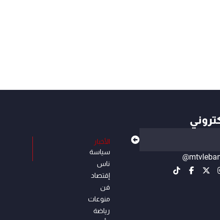
كتروني
الأخبار
سياسة
@mtvleba
ناس
إقتصاد
فن
منوعات
رياضة