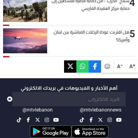
4
سلاح "الحزب": من حماية قضية فلسطين إلى
حماية مركز العقيدة الفارسي
5
هل اقتربت عودة الرحلات المباشرة بين لبنان
وأميركا؟
-
+
A
A
أهم الأخبار و الفيديوهات في بريدك الالكتروني
@mtvlebanon
@mtvlebanonnews