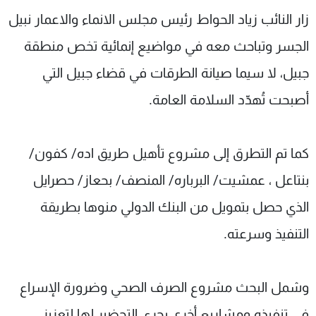
شاهد البرامج
زار النائب زياد الحواط رئيس مجلس الانماء والاعمار نبيل
الترددات
الجسر وتباحث معه في مواضيع إنمائية تخص منطقة
جبيل، لا سيما صيانة الطرقات في قضاء جبيل التي
عن MTV
وظائف
الإنـتـاج
تواصل معنا
أصبحت تُهدّد السلامة العامة.
لاعلاناتكم
شروط الإسـتخدام
سياسة الخصوصية
كما تم التطرق إلى مشروع تأهيل طريق اده/ كفون/
بنتاعل ، عمشيت/ البرباره/ المنصف/ بحعاز/ حصرايل
الذي حصل بتمويل من البنك الدولي منوها بطريقة
التنفيذ وسرعته.
وشمل البحث مشروع الصرف الصحي وضرورة الإسراع
في تنفيذه ومشاريع أخرى يجري التحضير لها لتعزيز