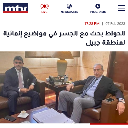
LIVE
NEWSCASTS
PROGRAMS
17:28 PM
07 Feb 2023
en
الحواط بحث مع الجسر في مواضيع إنمائية
الأخبار
لمنطقة جبيل
سياسة
ناس
إقتصاد
فن
منوعات
رياضة
كأس العالم
البرامج
جدول البرامج