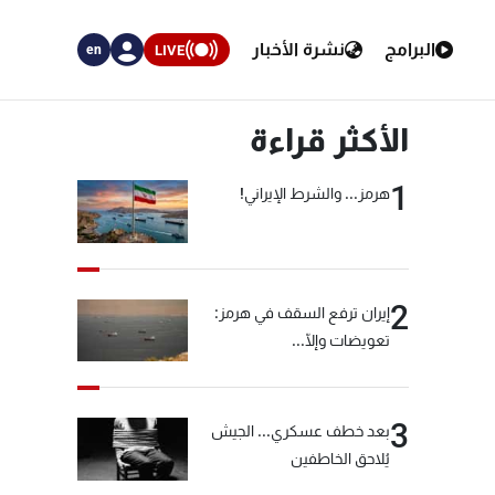
البرامج
نشرة الأخبار
LIVE
en
الأكثر قراءة
1
هرمز... والشرط الإيراني!
2
إيران ترفع السقف في هرمز:
تعويضات وإلّا...
3
بعد خطف عسكري... الجيش
يُلاحق الخاطفين