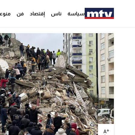
سياسة
ناس
إقتصاد
فن
منوع
+
A