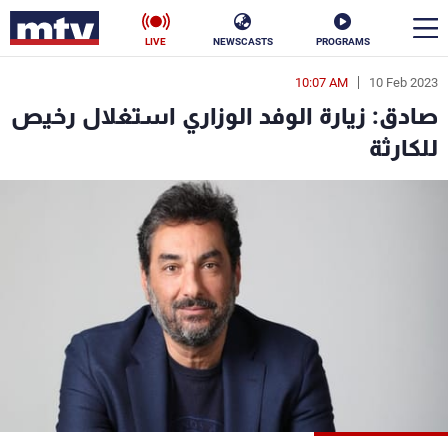
LIVE
NEWSCASTS
PROGRAMS
10:07 AM
10 Feb 2023
en
صادق: زيارة الوفد الوزاري استغلال رخيص
الأخبار
للكارثة
سياسة
ناس
إقتصاد
فن
منوعات
رياضة
كأس العالم
البرامج
جدول البرامج