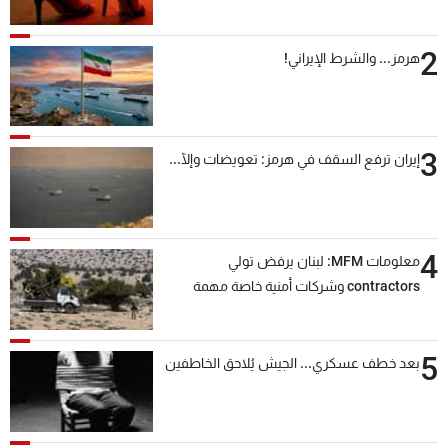
2
هرمز... والشرط الإيراني!
3
إيران ترفع السقف في هرمز: تعويضات وإلّا...
4
معلومات MFM: لبنان يرفض تولي
contractors وشركات أمنية خاصة مهمة
التحقق من نزع سلاح "حزب الله"
5
بعد خطف عسكري... الجيش يُلاحق الخاطفين