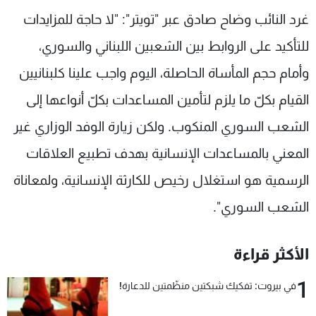
شاهد البرامج
غرد النائب وضاح صادق عبر "تويتر": "لا حاجة للمزايدات
الترددات
للتأكيد على الروابط بين الشعبين اللبناني والسوري،
وأمام حجم المأساة الحاصلة، اليوم واجب علينا كلبنانيين
عن MTV
وظائف
الإنـتـاج
تواصل معنا
القيام بكلّ ما يلزم لتأمين المساعدات بكلّ أنواعها إلى
لاعلاناتكم
شروط الإسـتخدام
الشعب السوري المنكوب. ولكن زيارة الوفد الوزاري غير
سياسة الخصوصية
المعني بالمساعدات الإنسانية بهدف تطبيع العلاقات
الرسمية هو استغلال رخيص للكارثة الإنسانية، ولمعاناة
الشعب السوري".
الأكثر قراءة
1
في بيروت: تفكيك شبكتين منظّمتين للدعارة!