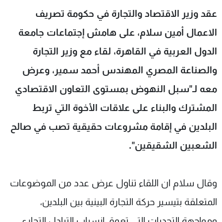
شاهد البرامج
عقد وزير الاقتصاد والتجارة في حكومة تصريف
الترددات
الاعمال أمين سلام، على هامش إجتماعات جامعة
الدول العربية في القاهرة، لقاء مع وزير التجارة
عن MTV
وظائف
الإنـتـاج
تواصل معنا
والصناعة المصري المهندس أحمد سمير، وعرض
لاعلاناتكم
شروط الإسـتخدام
معه لـ"سبل النهوض بمستوى التعاون الاقتصادي
سياسة الخصوصية
المشترك والبناء على علاقات الأخوة التي تربط
البلدين في إقامة مشروعات حقيقية تصب في صالح
الشعبين الشقيقين".
وقال سلام ان اللقاء تناول عرض عدد من الموضوعات
المتعلقة بتيسير حركة التجارة البينية بين البلدين،
ومواجهة التحديات التي تعوق انسياب التبادل التجاري