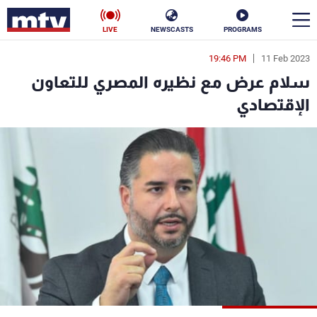
LIVE
NEWSCASTS
PROGRAMS
19:46 PM
11 Feb 2023
en
سلام عرض مع نظيره المصري للتعاون
الأخبار
الإقتصادي
سياسة
ناس
إقتصاد
فن
منوعات
رياضة
كأس العالم
البرامج
جدول البرامج