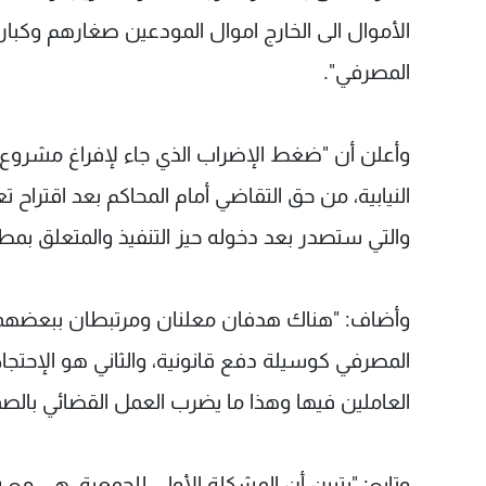
الأموال الى الخارج اموال المودعين صغارهم وكبا
المصرفي".
وأعلن أن "ضغط الإضراب الذي جاء لإفراغ مشروع ق
النيابية، من حق التقاضي أمام المحاكم بعد اقتراح تعل
والتي ستصدر بعد دخوله حيز التنفيذ والمتعلق بمطا
وأضاف: "هناك هدفان معلنان ومرتبطان ببعضهما، 
المصرفي كوسيلة دفع قانونية، والثاني هو الإحتج
العاملين فيها وهذا ما يضرب العمل القضائي بالصم
وتابع: "يتبين أن المشكلة الأولى للجمعية، هي مع