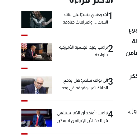
1
أبٌ يعتدي جنسيّاً على بناته
الثلاث… واعترافاتٌ صادمة
بوع
ة
2
ترامب يقيّد الجنسية الأميركية
تكافل والتضامن
بالولادة
كر
3
الى نواف سلام: هل يدفع
الحايك ثمن وقوفه في وجه
خيّاط؟
ول،
4
ترامب: أعتقد أن الأمر سينتهي
قريبًا جدًا لأن الإيرانيين لا يمكن
أن يستمروا على هذا الحال