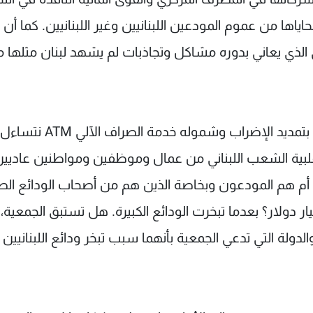
ها من عموم المودعين اللبنانيين وغير اللبنانيين. كما أن
الذي يعاني بدوره مشاكل وتجاذبات لم يشهد لبنان مثلها م
وقال: "استناداً لهذه الملاحظات وبمناسبة التهديد بتمديد الإضراب وشموله
بية الشعب اللبناني من عمال وموظفين ومواطنين عاديين
 هم المودعون وبخاصة الذين هم من أصحاب الودائع الصغ
ر دولار؟ بعدما تبخرت الودائع الكبيرة. هل تستبق الجمعية،
ولة التي تدعي الجمعية بأنهما سبب تبخر ودائع اللبنانيين