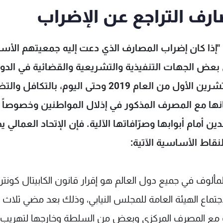
صارف التراجع عن الإضراب
أنه "إذا كان إضراب المصارف الذي دعت إليه جمعيتهم الأس
بعض الجهات التنفيذية والتشريعية والقضائية في الدول
اللبنانية بعدما تخلفت عن القيام بواجباتها منذ تشرين الأول من العام 2019 وحتى اليوم، بال
انها مع المصرف المذكور في إذلال المواطنين وخصوصاً
مام أبوابها وصرّافاتها الآلية. فإن الإتحاد العمالي يذ
قاط الأساسية الآتية:
لمألوف في جميع دول العالم هو إقرار قانون الكابيتال كونتر
جتماع الهيئة العامة للمجلس النيابي، وذلك بعد مضي ثلاث
 مع المصرف المركزي وبعض من السلطة وخارجها لتهريب