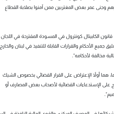
رهم وجنى عمر بعض المغتربين ممن آمنوا بصلابة القطاع
انون الكابيتال كونترول في المسودة المقترحة في اللجان
يق جميع الأحكام والقرارات القابلة للتنفيذ في لبنان والخارج،
لبة مخالفة لأحكامه".
هما أولاً الإعتراض على القرار القضائي بخصوص الشيك
اج على الإستدعاءات القضائية لأصحاب بعض المصارف أو
يم".
 شركائها في المصرف المركزي والقوى المالية النافذة في ال