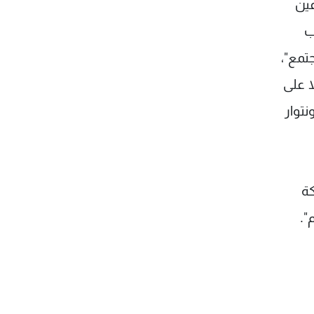
عين
ب
تمع"،
ا على
توار
كة
".