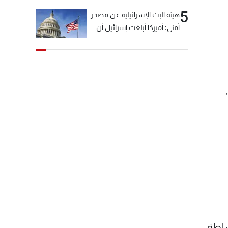
5
هيئة البث الإسرائيلية عن مصدر
أمني: أميركا أبلغت إسرائيل أن
"حزب الله" لم يخرق وقف إطلاق
النار أمس في مجدل زون
وطلبت منها عدم التصعيد
خشية أن يؤثر ذلك على
مفاوضات روما
سلطة