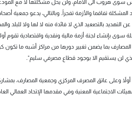
ليس سوى هروب الى الأمام، ولن يحل مشكلتها لا مع المود
المشكلة تفاقما والأزمة تفجراً. وبالتالي، يدعو جمعية أصحا
التهديد بالتصعيد الذي لا فائدة منه لا لها ولا للبلد والمج
حلة سوى بإنشاء لجنة أزمة مالية ونقدية واقتصادية تقوم أول
لمصارف بما يضمن تغيير دورها من مراكز أشبه ما تكون كون
 الذي لن يستقيم الا بوجود قطاع مصرفي سليم".
أولاً وعلى عاتق المصرف المركزي وجمعية المصارف، بمشار
ات الاجتماعية المعنية وفي مقدمها الإتحاد العمالي العام