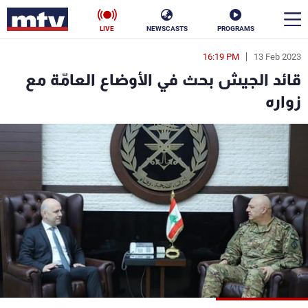
LIVE
NEWSCASTS
PROGRAMS
16:19 PM
13 Feb 2023
en
قائد الجيش بحث في الأوضاع العامّة مع
الأخبار
زواره
سياسة
ناس
إقتصاد
فن
منوعات
رياضة
كأس العالم
البرامج
جدول البرامج