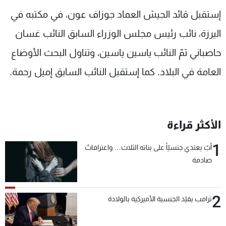
شاهد البرامج
إستقبل قائد الجيش العماد جوزاف عون، في مكتبه في
الترددات
اليرزة، نائب رئيس مجلس الوزراء السابق النائب غسان
حاصباني ثمّ النائب ياسين ياسين، وتناول البحث الأوضاع
عن MTV
وظائف
الإنـتـاج
تواصل معنا
العامة في البلاد. كما إستقبل النائب السابق إميل رحمة.
لاعلاناتكم
شروط الإسـتخدام
سياسة الخصوصية
الأكثر قراءة
1
أبٌ يعتدي جنسيّاً على بناته الثلاث… واعترافاتٌ
صادمة
2
ترامب يقيّد الجنسية الأميركية بالولادة