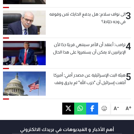
3
الى نواف سلام: هل يدفع الحايك ثمن وقوفه
في وجه خيّاط؟
4
ترامب: أعتقد أن الأمر سينتهي قريبًا جدًا لأن
الإيرانيين لا يمكن أن يستمروا على هذا الحال
5
هيئة البث الإسرائيلية عن مصدر أمني: أميركا
أبلغت إسرائيل أن "حزب الله" لم يخرق وقف
إطلاق النار أمس في مجدل زون وطلبت منها
عدم التصعيد خشية أن يؤثر ذلك على مفاوضات
روما
-
+
A
A
أهم الأخبار و الفيديوهات في بريدك الالكتروني