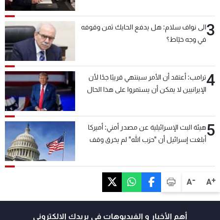
3
الى نواف سلام: هل يدفع الحايك ثمن وقوفه
في وجه خيّاط؟
4
ترامب: أعتقد أن الأمر سينتهي قريبًا جدًا لأن
الإيرانيين لا يمكن أن يستمروا على هذا الحال
5
هيئة البث الإسرائيلية عن مصدر أمني: أميركا
أبلغت إسرائيل أن "حزب الله" لم يخرق وقف
إطلاق النار أمس في مجدل زون وطلبت منها
عدم التصعيد خشية أن يؤثر ذلك على مفاوضات
روما
-
+
A
A
أهم الأخبار و الفيديوهات في بريدك الالكتروني