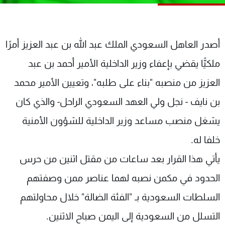
شاهد البرامج
الترددات
أصدر العاهل السعودي الملك عبد الله بن عبد العزيز أمرًا
عن MTV
وظائف
ملكيًّا يقضي بإعفاء وزير الداخلية الأمير أحمد بن عبد
الإنـتـاج
تواصل معنا
لاعلاناتكم
شروط الإسـتخدام
العزيز من منصبه "بناء على طلبه"، وتعيين الأمير محمد
سياسة الخصوصية
بن نايف - نجل ولي العهد السعودي الراحل- والذي كان
يشغل منصب مساعد وزير الداخلية للشؤون الأمنية
خلفا له.
يأتي هذا القرار بعد ساعات من مقتل اثنين من حرس
الحدود في مكمن نصبه لهما عناصر ممن وصفتهم
السلطات السعودية بـ "الفئة الضالة" خلال محاولتهم
التسلل من السعودية إلى اليمن صباح الاثنين.