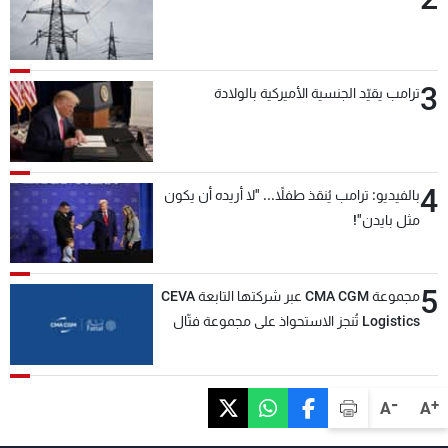
3
ترامب يقيّد الجنسية الأميركية بالولادة
4
بالفيديو: ترامب يُنقذ طفلاً... "لا أريده أن يكون
مثل بايدن"!
5
مجموعة CMA CGM عبر شركتها التابعة CEVA
Logistics تُنجز الاستحواذ على مجموعة فتّال
-
+
A
A