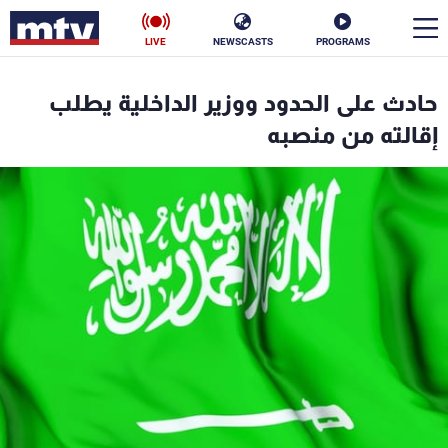
LIVE
NEWSCASTS
PROGRAMS
en
حادث على الحدود ووزير الداخلية يطلب
الأخبار
إقالته من منصبه
سياسة
ناس
إقتصاد
فن
منوعات
رياضة
كأس العالم
البرامج
جدول البرامج