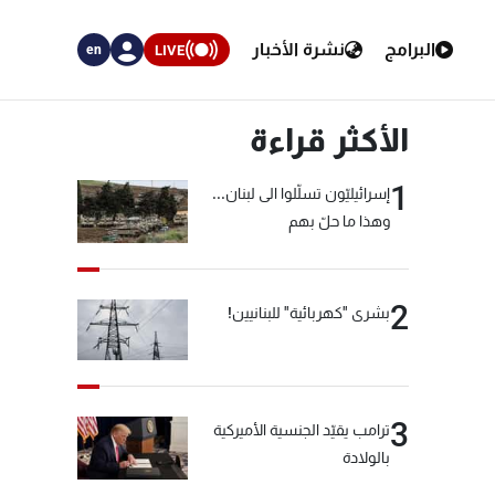
البرامج
نشرة الأخبار
LIVE
en
الأكثر قراءة
1
إسرائيليّون تسلّلوا الى لبنان...
وهذا ما حلّ بهم
2
بشرى "كهربائية" للبنانيين!
3
ترامب يقيّد الجنسية الأميركية
بالولادة