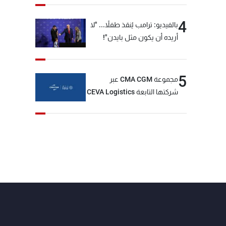
4
بالفيديو: ترامب يُنقذ طفلاً... "لا
أريده أن يكون مثل بايدن"!
5
مجموعة CMA CGM عبر
شركتها التابعة CEVA Logistics
تُنجز الاستحواذ على مجموعة
فتّال