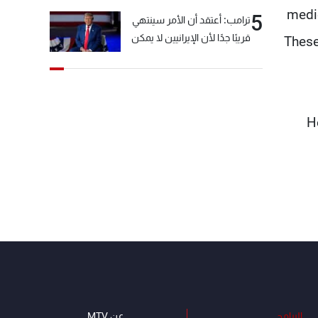
medic
5
ترامب: أعتقد أن الأمر سينتهي
قريبًا جدًا لأن الإيرانيين لا يمكن
These
أن يستمروا على هذا الحال
H
البرامج
عن MTV