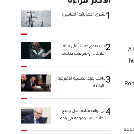
1
بشرى "كهربائية" للبنانيين!
2
أبٌ يعتدي جنسيّاً على بناته
A 
الثلاث… واعترافاتٌ صادمة
hu
3
ترامب يقيّد الجنسية الأميركية
Rom
بالولادة
4
الى نواف سلام: هل يدفع
الحايك ثمن وقوفه في وجه
خيّاط؟
succ