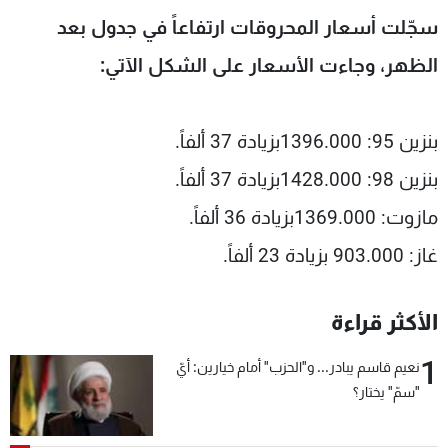
شاهد البرامج
سجّلت أسعار المحروقات ارتفاعاً في جدول بعد
الترددات
الظهر، وجاءت الأسعار على الشكل الآتي:
عن MTV
وظائف
الإنـتـاج
تواصل معنا
بنزين 95: 1396.000بزيادة 37 ألفاً.
لاعلاناتكم
شروط الإسـتخدام
بنزين 98: 1428.000بزيادة 37 ألفاً.
سياسة الخصوصية
مازوت: 1369.000بزيادة 36 ألفاً.
غاز: 903.000 بزيادة 23 ألفاً.
الأكثر قراءة
1
نعيم قاسم يبادر... و"الحزب" أمام خيارين: أيّ
"سمّ" يختار؟