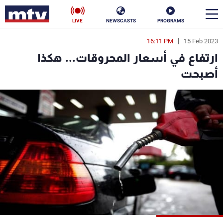
LIVE
NEWSCASTS
PROGRAMS
16:11 PM
15 Feb 2023
en
ارتفاع في أسعار المحروقات... هكذا
الأخبار
أصبحت
سياسة
ناس
إقتصاد
فن
منوعات
رياضة
كأس العالم
البرامج
جدول البرامج