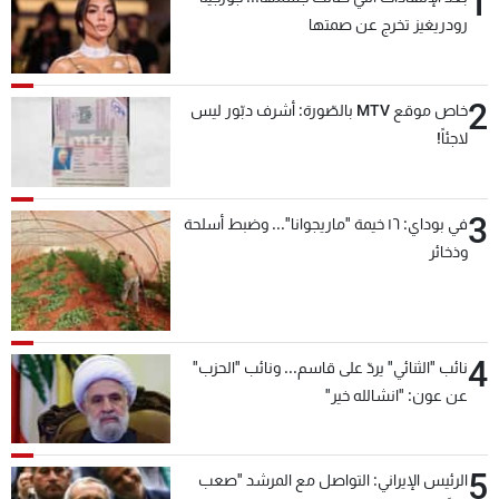
1
شاهد البرامج
رودريغيز تخرج عن صمتها
الترددات
2
خاص موقع MTV بالصّورة: أشرف دبّور ليس
عن MTV
وظائف
لاجئاً!
الإنـتـاج
تواصل معنا
لاعلاناتكم
شروط الإسـتخدام
سياسة الخصوصية
3
في بوداي: ١٦ خيمة "ماريجوانا"... وضبط أسلحة
وذخائر
4
نائب "الثنائي" يردّ على قاسم... ونائب "الحزب"
عن عون: "انشالله خير"
5
الرئيس الإيراني: التواصل مع المرشد "صعب