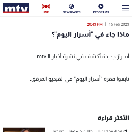
LIVE
NEWSCASTS
PROGRAMS
20:43 PM
15 Feb 2023
en
ماذا جاء في "أسرار اليوم"؟
الأخبار
ماذا جاء في "أسرار اليوم"؟ - MTV Lebanon
سياسة
ناس
أسرارٌ جديدة تُكشف في نشرة أخبار الـmtv.
إقتصاد
فن
تابعوا فقرة "أسرار اليوم" في الفيديو المرفق.
منوعات
رياضة
كأس العالم
الأكثر قراءة
البرامج
جدول البرامج
بعد الإنتقادات التي طالت جسمها... جورجينا