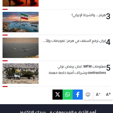
3
هرمز... والشرط الإيراني!
4
إيران ترفع السقف في هرمز: تعويضات وإلّا...
5
معلومات MFM: لبنان يرفض تولي
contractors وشركات أمنية خاصة مهمة
التحقق من نزع سلاح "حزب الله"
-
+
A
A
أهم الأخبار و الفيديوهات في بريدك الالكتروني