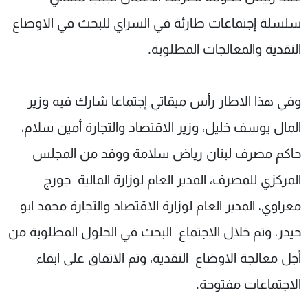
شاهد البرامج
سلسلة إجتماعات طارئة في السراي للبحث في الاوضاع
الترددات
النقدية والمعالجات المطلوبة.
عن MTV
وظائف
الإنـتـاج
تواصل معنا
وفي هذا الاطار رأس ميقاتي إجتماعا شارك فيه وزير
لاعلاناتكم
شروط الإسـتخدام
سياسة الخصوصية
المال يوسف خليل، وزير الاقتصاد والتجارة أمين سلام،
حاكم مصرف لبنان رياض سلامة ووفد من المجلس
المركزي للمصرف، المدير العام لوزارة المالية جورج
معراوي، المدير العام لوزارة الاقتصاد والتجارة محمد ابو
حيدر، وتم خلال الاجتماع البحث في الحلول المطلوبة من
أجل معالجة الاوضاع النقدية، وتم الاتفاق على ابقاء
الاجتماعات مفتوحة.