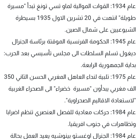
عام 1934: القوات الموالية لماو تسي تونغ تبدأ "مسيرة
شاهد البرامج
الترددات
طويلة" انتهت في 20 تشرين الاول 1935 بسيطرة
الشيوعيين على شمال الصين.
عن MTV
وظائف
عام 1945: الحكومة الفرنسية الموقتة برئاسة الجنرال
الإنـتـاج
تواصل معنا
لاعلاناتكم
شروط الإسـتخدام
ديغول تسلم السلطات الى مجلس تأسيسي بعد الحرب:
سياسة الخصوصية
بداية الجمهورية الرابعة.
عام 1975: تلبية لنداء العاهل المغربي الحسن الثاني 350
الف مغربي يبدأون "مسيرة خضراء" الى الصحراء الغربية
"لاستعادة الاقاليم الصحراوية".
عام 1984: حركات معادية للفصل العنصري تنظم اضرابا
وتظاهرات في جنوب افريقيا.
عام 1984: الجنرال اوغستو بينوشيه يعيد العمل بحالة