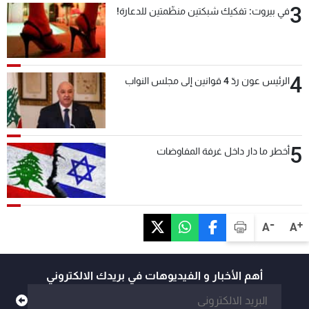
3
في بيروت: تفكيك شبكتين منظّمتين للدعارة!
4
الرئيس عون ردّ 4 قوانين إلى مجلس النواب
5
أخطر ما دار داخل غرفة المفاوضات
-
+
A
A
أهم الأخبار و الفيديوهات في بريدك الالكتروني