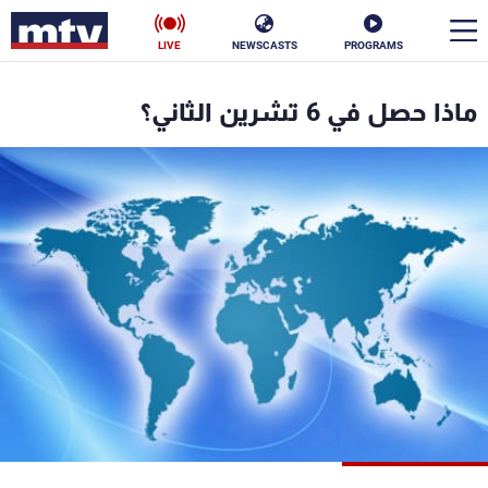
LIVE
NEWSCASTS
PROGRAMS
en
ماذا حصل في 6 تشرين الثاني؟
الأخبار
سياسة
ناس
إقتصاد
فن
منوعات
رياضة
كأس العالم
البرامج
جدول البرامج