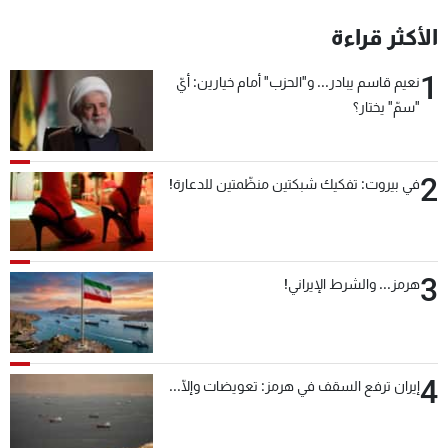
شاهد البرامج
الأكثر قراءة
الترددات
1
نعيم قاسم يبادر... و"الحزب" أمام خيارين: أيّ
"سمّ" يختار؟
عن MTV
وظائف
الإنـتـاج
تواصل معنا
لاعلاناتكم
شروط الإسـتخدام
سياسة الخصوصية
2
في بيروت: تفكيك شبكتين منظّمتين للدعارة!
3
هرمز... والشرط الإيراني!
4
إيران ترفع السقف في هرمز: تعويضات وإلّا...