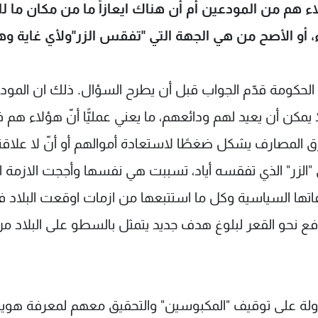
م من المودعين أم أن هناك ايعازاً ما من مكان ما لل
 أو الأصح من هي الجهة التي "تفقس الزر"ولأي غاية و
 الحكومة قدّم الجواب قبل أن يطرح السؤال. ذلك ان المود
 يمكن أن يعيد لهم ودائعهم، ما يعني عمليًّا أنّ هؤلاء هم 
رق المصارف يشكل ضغطًا لاستعادة أموالهم أو أنّ لا علاق
الزر" الذي تفقسه أياد، تسببت هي نفسها وأججت الازمة ال
فاتها السياسية وكل ما استتبعها من ازمات اوقعت البلاد 
ع نحو القعر لبلوغ هدف جديد يتمثل بالسطو على البلاد م
ولة على توقيف "المكبوسين" والتحقيق معهم لمعرفة هوي