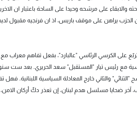
ته والابقاء على مرشحه وحيدا على الساحة باعتبار ان الاخري
حزب يراهن على موقف باريس، اذ ان فرنجيه مقبول لديها
بّع على الكرسي الرئاسي "عالبارد"، بفعل تفاهم معراب مع
ئاسية مع رئيس تيار "المستقبل" سعد الحريري. بعد ست سنو
لثنائي" والثاني خارج المعادلة السياسية اللبنانية. فهل تف
 آخر ضحايا مسلسل هدم لبنان، إن تعذر دكّ أركان الامن،