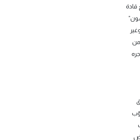
قادة
سون"
غير
 من
جره
ق
صوّب
ف
رض