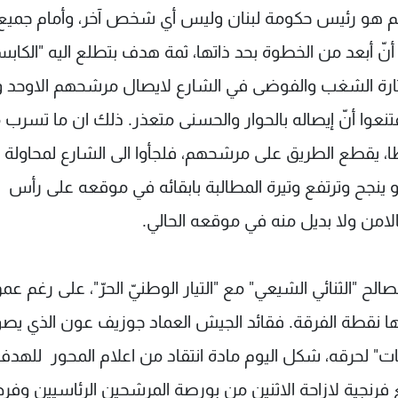
 هو رئيس حكومة لبنان وليس أي شخص آخر، وأمام جميع 
ر أنّ أبعد من الخطوة بحد ذاتها، ثمة هدف بتطلع اليه "الكاب
إثارة الشغب والفوضى في الشارع لايصال مرشحهم الاوحد و
قتنعوا أنّ إيصاله بالحوار والحسنى متعذر. ذلك ان ما تسرب
، يقطع الطريق على مرشحهم، فلجأوا الى الشارع لمحاولة 
 ينجح وترتفع وتيرة المطالبة بابقائه في موقعه على رأس
امن ولا بديل منه في موقعه الحالي.
ح "الثنائي الشيعي" مع "التيار الوطنيّ الحرّ"، على رغم عم
 طرفي تحالف 6 شباط وبلوغها نقطة الفرقة. فقائد الجيش العماد جوزيف عون الذي ي
ت" لحرقه، شكل اليوم مادة انتقاد من اعلام المحور للهد
مع فرنجية لازاحة الاثنين من بورصة المرشحين الرئاسيين وف