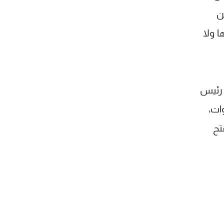
ن
 ولا
 رئيس
ات،
تح