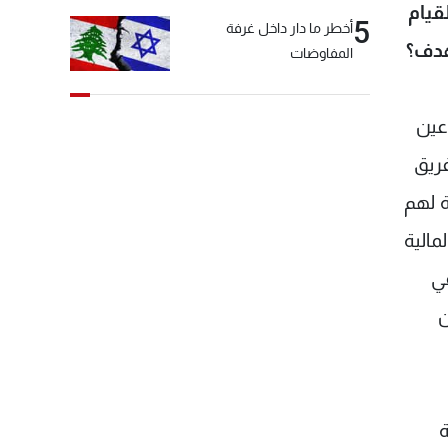
قيام
5
أخطر ما دار داخل غرفة
هدف؟
المفاوضات
عين
فريق
ة لهم
مالية
في
ن
ة