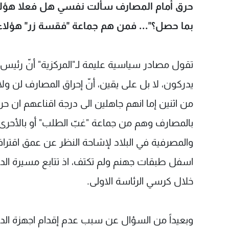
حرق أمام المصارف سألت نفسي هل فعلا هؤلاء ه
بما حصل؟"... فمن هم جماعة "فقسة زر" هؤلاء،
تقول مصادر سياسية عليمة لـ"المركزية" أنّ رئيس
يدركون، لا بل على يقين، أنّ إحراق المصارف لن ولا
من اثنين إما انهم جاهلين الى درجة اقناعهم ان ح
بالمصارف وهم من جماعة "غبّ الطلب" أو بالأحرى "
والمصرفية في البلاد لإشاحة النظر عن عمق اقترا
اسفل طبقات جهنم ولم تكتف، اذ تتابع مسيرة الدف
خلال كرسي الرئاسة الاولى.
وبعيداً من السؤال عن سبب عدم إقدام اجهزة الد