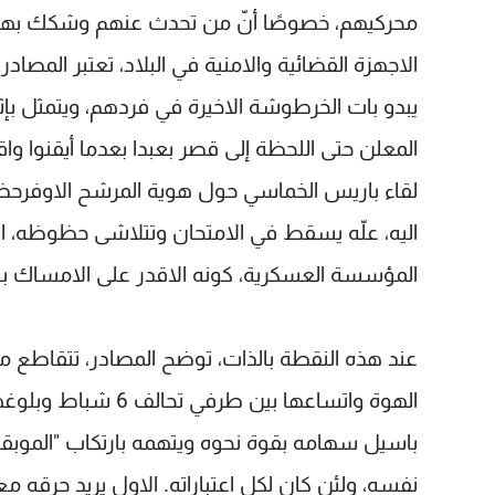
محركيهم، خصوصًا أنّ من تحدث عنهم وشكك بهم
الاجهزة القضائية والامنية في البلاد، تعتبر المصاد
يبدو بات الخرطوشة الاخيرة في فردهم، ويتمثل ب
المعلن حتى اللحظة إلى قصر بعبدا بعدما أيقنوا وا
لقاء باريس الخماسي حول هوية المرشح الاوفرحظا
اليه، علّه يسقط في الامتحان وتتلاشى حظوظه، او
المؤسسة العسكرية، كونه الاقدر على الامساك بال
عند هذه النقطة بالذات، توضح المصادر، تتقاطع مصال
الهوة واتساعها بين
باسيل سهامه بقوة نحوه ويتهمه بارتكاب "الموبقا
نفسه، ولئن كان لكل اعتباراته. الاول يريد حرقه 