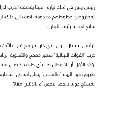
رئيس يدور في فلك تياره ، فيما يقصفه الحزب لازاح
المطروحين حظوظهم معدومة، اضف الى ذلك، ان ال
تمانع انتخابه رئيسا للبنان.
الرئيس ميشال عون الذي كان مرشح "حزب الله"، تر
حزب "القوات اللبنانية" سمير جعجع والتسوية الر
يؤكد الأوّل أن لا مجال تحت أي ظرف لايصال مرشح "ا
طريق بعبدا اليوم "عالسخن" وعلى أنقاض المصارف،
المُسيّج دوليا بالخط الأحمر، أم بالاثنين معًا؟