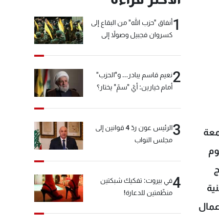
1
أنفاق "حزب الله" من البقاع إلى
كسروان فجبيل وصولاً إلى
المختارة... التفاصيل في نشرة
الأخبار بعد قليل
2
نعيم قاسم يبادر... و"الحزب"
أمام خيارين: أيّ "سمّ" يختار؟
3
الرئيس عون ردّ 4 قوانين إلى
معة
مجلس النواب
وم
ج
4
في بيروت: تفكيك شبكتين
ية
منظّمتين للدعارة!
عمال