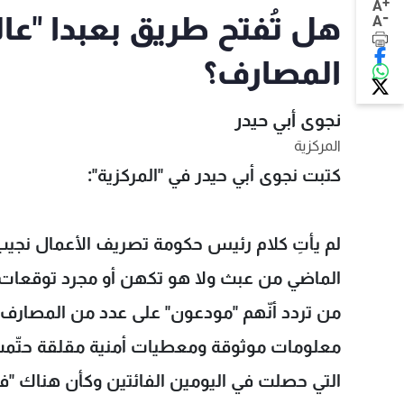
+
A
-
هل تُفتح طريق بعبدا "عا
A
المصارف؟
نجوى أبي حيدر
المركزية
كتبت نجوى أبي حيدر في "المركزية":
لم يأتِ كلام رئيس حكومة تصريف الأعمال نجيب
الماضي من عبث ولا هو تكهن أو مجرد توقعات
من تردد أنّهم "مودعون" على عدد من المصارف و
معلومات موثوقة ومعطيات أمنية مقلقة حتّمت ال
التي حصلت في اليومين الفائتين وكأن هناك "