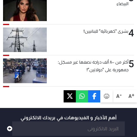
البيضاء
4
بشرى "كهربائية" للبنانيين!
5
أكثر من ٨٠٠ ألف دراجة نصفها غير مسجّل:
جمهورية على "دولابَين"!
-
+
A
A
أهم الأخبار و الفيديوهات في بريدك الالكتروني