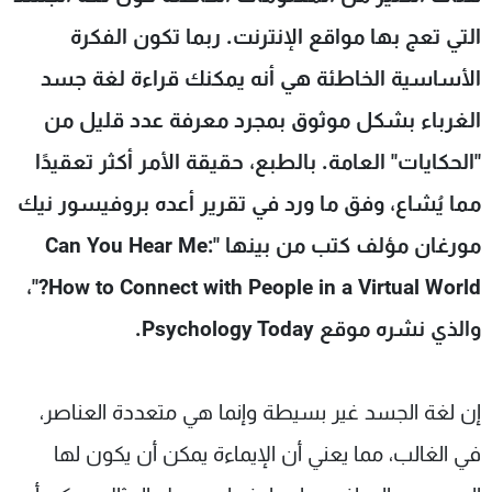
شاهد البرامج
التي تعج بها مواقع الإنترنت. ربما تكون الفكرة
الترددات
الأساسية الخاطئة هي أنه يمكنك قراءة لغة جسد
الغرباء بشكل موثوق بمجرد معرفة عدد قليل من
عن MTV
وظائف
الإنـتـاج
تواصل معنا
"الحكايات" العامة. بالطبع، حقيقة الأمر أكثر تعقيدًا
لاعلاناتكم
شروط الإسـتخدام
سياسة الخصوصية
مما يُشاع، وفق ما ورد في تقرير أعده بروفيسور نيك
مورغان مؤلف كتب من بينها "Can You Hear Me:
How to Connect with People in a Virtual World?"،
والذي نشره موقع Psychology Today.
إن لغة الجسد غير بسيطة وإنما هي متعددة العناصر،
في الغالب، مما يعني أن الإيماءة يمكن أن يكون لها