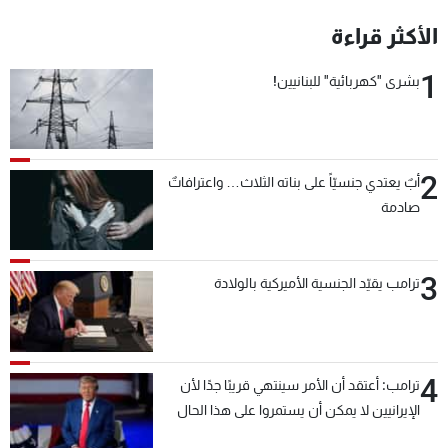
شاهد البرامج
الأكثر قراءة
الترددات
1
بشرى "كهربائية" للبنانيين!
عن MTV
وظائف
الإنـتـاج
تواصل معنا
لاعلاناتكم
شروط الإسـتخدام
2
سياسة الخصوصية
أبٌ يعتدي جنسيّاً على بناته الثلاث… واعترافاتٌ
صادمة
3
ترامب يقيّد الجنسية الأميركية بالولادة
4
ترامب: أعتقد أن الأمر سينتهي قريبًا جدًا لأن
الإيرانيين لا يمكن أن يستمروا على هذا الحال