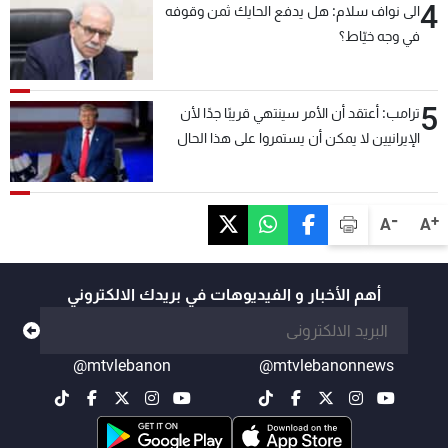
4
الى نواف سلام: هل يدفع الحايك ثمن وقوفه
في وجه خيّاط؟
5
ترامب: أعتقد أن الأمر سينتهي قريبًا جدًا لأن
الإيرانيين لا يمكن أن يستمروا على هذا الحال
-
+
A
A
أهم الأخبار و الفيديوهات في بريدك الالكتروني
@mtvlebanon
@mtvlebanonnews