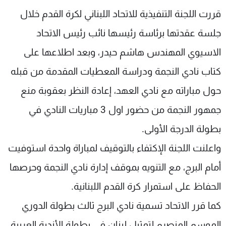
شاهد البرامج
قررت اللجنة التنفيذية للاتحاد اللبناني لكرة القدم خلال
الترددات
جلسة عقدتها برئاسة رئيسها نائب رئيس الاتحاد
الاسيوي المهندس هاشم حيدر، وبعد اطلاعها على
عن MTV
وظائف
الإنـتـاج
تواصل معنا
كتاب نادي النجمة ودراسة المعطيات المقدمة من قبله
لاعلاناتكم
شروط الإسـتخدام
حول مباراته مع نادي العهد، إعادة النظر بعقوبة منع
سياسة الخصوصية
جمهور النجمة من حضور اول 3 مباريات النادي في
بطولة الدرجة الأولى.
واعلنت اللجنة الإكتفاء بالتوقيف لمباراة واحدة استوفيت
أمام البرج، مع التنويه بموقف إدارة نادي النجمة وحرصها
الحفاظ على استمرار كرة القدم اللبنانية.
كما قرر الاتحاد تسمية نادي البرج ثالث بطولة الدوري
الموسم المنصرم لتمثيل لبنان في بطولة الأندية العربية