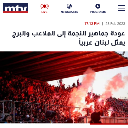
LIVE
NEWSCASTS
PROGRAMS
17:13 PM
28 Feb 2023
en
عودة جماهير النجمة إلى الملاعب والبرج
الأخبار
يمثل لبنان عربياً
سياسة
ناس
إقتصاد
فن
منوعات
رياضة
كأس العالم
البرامج
جدول البرامج