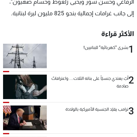
الرفاعي وحسن شور ويحيى زلغوط وحسام صهيون"،
إلى جانب غرامات إجمالية بنحو 825 مليون ليرة لبنانية.
الأكثر قراءة
1
بشرى "كهربائية" للبنانيين!
2
أبٌ يعتدي جنسيّاً على بناته الثلاث… واعترافاتٌ
صادمة
3
ترامب يقيّد الجنسية الأميركية بالولادة