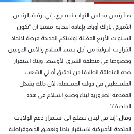
شاهد البرامج
الترددات
هنأ رئيس مجلس النواب نبيه بري، في برقية، الرئيس
الأميركي باراك أوباما بإعادة انتخابه، متمنيا ان "تكون
عن MTV
وظائف
السنوات الأربع المقبلة لولايتكم الجديدة فرصة لاتخاذ
الإنـتـاج
تواصل معنا
لاعلاناتكم
شروط الإسـتخدام
القرارات الدولية من أجل بسط السلام والأمن الدوليين
سياسة الخصوصية
وخصوصا في منطقة الشرق الأوسط، وبناء استقرار
هذه المنطقة انطلاقا من تحقيق أماني الشعب
الفلسطيني في دولته المستقلة، لأن ذلك يشكل
المقدمة الضرورية لبناء وصنع السلام في هذه
المنطقة".
وقال:"إننا في لبنان نتطلع الى استمرار دعم الولايات
المتحدة الأميركية لاستقرار بلدنا وتعميق الديموقراطية