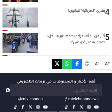
4
بشرى "كهربائية" للبنانيين!
5
أكثر من ٨٠٠ ألف دراجة نصفها غير مسجّل:
جمهورية على "دولابَين"!
-
+
A
A
أهم الأخبار و الفيديوهات في بريدك الالكتروني
@mtvlebanon
@mtvlebanonnews