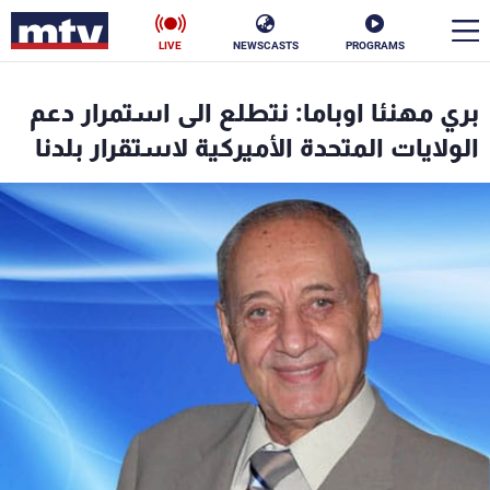
LIVE
NEWSCASTS
PROGRAMS
en
بري مهنئا اوباما: نتطلع الى استمرار دعم
الأخبار
الولايات المتحدة الأميركية لاستقرار بلدنا
سياسة
ناس
إقتصاد
فن
منوعات
رياضة
كأس العالم
البرامج
جدول البرامج