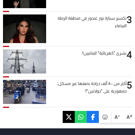
3
تكسير سيارة نور غندور في منطقة الرملة
البيضاء
4
بشرى "كهربائية" للبنانيين!
5
أكثر من ٨٠٠ ألف دراجة نصفها غير مسجّل:
جمهورية على "دولابَين"!
-
+
A
A