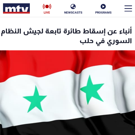
LIVE
NEWSCASTS
PROGRAMS
en
أنباء عن إسقاط طائرة تابعة لجيش النظام
الأخبار
السوري في حلب
سياسة
ناس
إقتصاد
فن
منوعات
رياضة
كأس العالم
البرامج
جدول البرامج