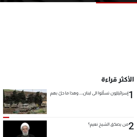
شاهد البرامج
الترددات
عن MTV
وظائف
الإنـتـاج
تواصل معنا
لاعلاناتكم
شروط الإسـتخدام
سياسة الخصوصية
الأكثر قراءة
1
إسرائيليّون تسلّلوا الى لبنان... وهذا ما حلّ بهم
2
من يصدّق الشيخ نعيم؟