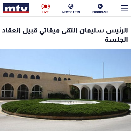
LIVE
NEWSCASTS
PROGRAMS
en
الرئيس سليمان التقى ميقاتي قبيل انعقاد
الأخبار
الجلسة
سياسة
ناس
إقتصاد
فن
منوعات
رياضة
كأس العالم
البرامج
جدول البرامج