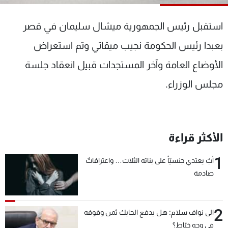
شاهد البرامج
الترددات
استقبل رئيس الجمهورية ميشال سليمان في قصر
بعبدا رئيس الحكومة نجيب ميقاتي وتم استعراض
عن MTV
وظائف
الأوضاع العامة وآخر المستجدات قبيل انعقاد جلسة
الإنـتـاج
تواصل معنا
لاعلاناتكم
شروط الإسـتخدام
مجلس الوزراء.
سياسة الخصوصية
الأكثر قراءة
1
أبٌ يعتدي جنسيّاً على بناته الثلاث… واعترافاتٌ
صادمة
2
الى نواف سلام: هل يدفع الحايك ثمن وقوفه
في وجه خيّاط؟