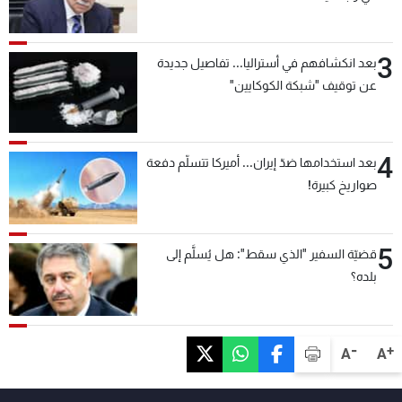
3
بعد انكشافهم في أستراليا... تفاصيل جديدة
عن توقيف "شبكة الكوكايين"
4
بعد استخدامها ضدّ إيران... أميركا تتسلّم دفعة
صواريخ كبيرة!
5
قضيّة السفير "الذي سقط": هل يُسلَّم إلى
بلده؟
-
+
A
A