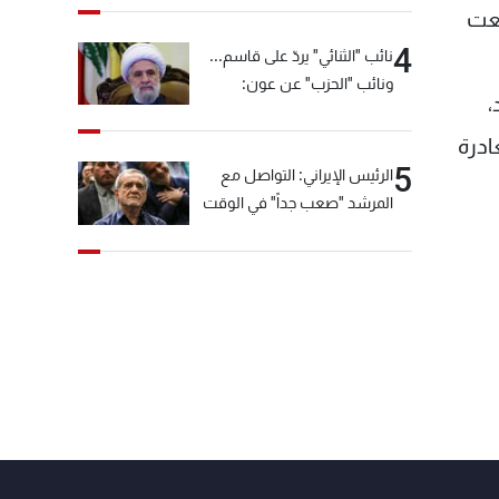
بعت
4
نائب "الثنائي" يردّ على قاسم...
ونائب "الحزب" عن عون:
،
"انشالله خير"
ادرة
5
الرئيس الإيراني: التواصل مع
المرشد "صعب جداً" في الوقت
الحالي