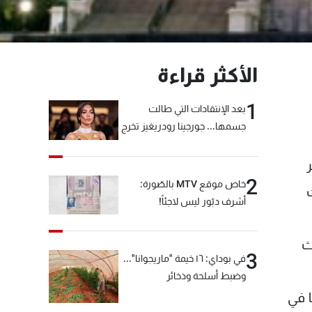
الأكثر قراءة
1
بعد الإنتقادات التي طالت
جسمها... جورجينا رودريغيز تخرج
عن صمتها
2
خاص موقع MTV بالصّورة:
أشرف دبّور ليس لاجئاً!
ث
3
في بوداي: ١٦ خيمة "ماريجوانا"...
وضبط أسلحة وذخائر
 في