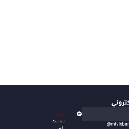
كتروني
الأخبار
سياسة
@mtvleba
ناس