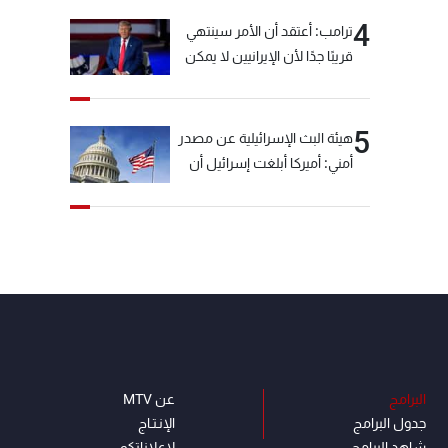
4
ترامب: أعتقد أن الأمر سينتهي
قريبًا جدًا لأن الإيرانيين لا يمكن
أن يستمروا على هذا الحال
5
هيئة البث الإسرائيلية عن مصدر
أمني: أميركا أبلغت إسرائيل أن
"حزب الله" لم يخرق وقف إطلاق
النار أمس في مجدل زون
وطلبت منها عدم التصعيد
خشية أن يؤثر ذلك على
مفاوضات روما
البرامج
عن MTV
جدول البرامج
الإنـتـاج
شاهد البرامج
لاعلاناتكم