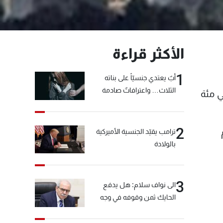
الأكثر قراءة
1
أبٌ يعتدي جنسيّاً على بناته
الثلاث… واعترافاتٌ صادمة
ي مئة
2
م
ترامب يقيّد الجنسية الأميركية
بالولادة
3
الى نواف سلام: هل يدفع
الحايك ثمن وقوفه في وجه
خيّاط؟