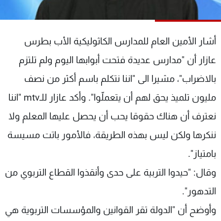
شاهد البرامج
الترددات
أشار الأمين العام للمدارس الكاثوليكية الأب بطرس
عن MTV
وظائف
عازار أن "مدارس عديدة فتحت أبوابها اليوم ولم تلتزم
الإنـتـاج
تواصل معنا
بالاضراب"، مشيرا الى "اننا نتكلم باسم أكثر من نصف
لاعلاناتكم
شروط الإسـتخدام
سياسة الخصوصية
مليون تلميذ يحق لهم أن يتعملّوا". وأكد عازار للـmtv "اننا
نعترف أن هناك حقوقا يحب أن يحصل عليها المعلم ولا
ننكرها ولكن ليس بهذه الطريقة، فالأمور باتت مسيسة
بامتياز".
وقال: "حيدوا التربية على حدى وأنقذوا القطاع التربوي من
التدهور".
وأوضح أن "الدولة تقر القوانين والمؤسسات التربوية هي