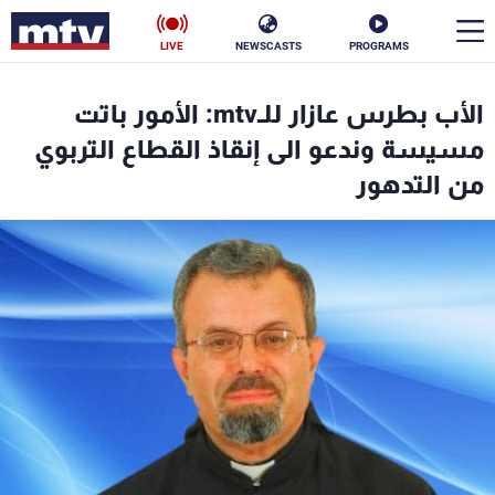
LIVE
NEWSCASTS
PROGRAMS
en
الأب بطرس عازار للـmtv: الأمور باتت
الأخبار
مسيسة وندعو الى إنقاذ القطاع التربوي
من التدهور
سياسة
ناس
إقتصاد
فن
منوعات
رياضة
كأس العالم
البرامج
جدول البرامج