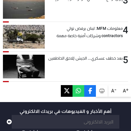
3
4
معلومات MFM: لبنان يرفض تولي
contractors وشركات أمنية خاصة مهمة
التحقق من نزع سلاح "حزب الله"
5
بعد خطف عسكري... الجيش يُلاحق الخاطفين
-
+
A
A
أهم الأخبار و الفيديوهات في بريدك الالكتروني