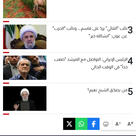
3
نائب "الثنائي" يردّ على قاسم... ونائب "الحزب"
عن عون: "انشالله خير"
4
الرئيس الإيراني: التواصل مع المرشد "صعب
جداً" في الوقت الحالي
5
من يصدّق الشيخ نعيم؟
-
+
A
A