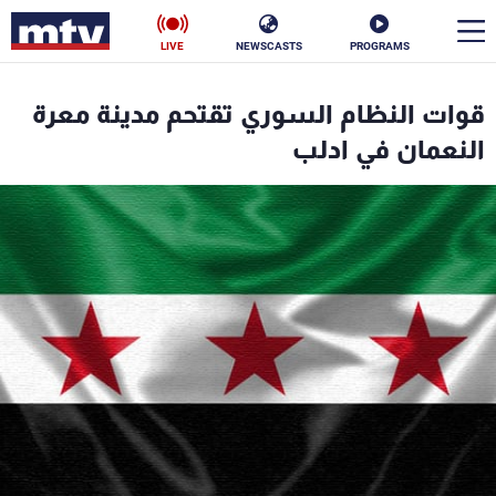
LIVE
NEWSCASTS
PROGRAMS
en
قوات النظام السوري تقتحم مدينة معرة
الأخبار
النعمان في ادلب
سياسة
ناس
إقتصاد
فن
منوعات
رياضة
كأس العالم
البرامج
جدول البرامج