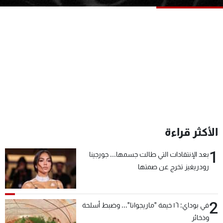
شاهد البرامج
الترددات
عن MTV
وظائف
الإنـتـاج
تواصل معنا
لاعلاناتكم
شروط الإسـتخدام
سياسة الخصوصية
الأكثر قراءة
1
بعد الإنتقادات التي طالت جسمها... جورجينا
رودريغيز تخرج عن صمتها
2
في بوداي: ١٦ خيمة "ماريجوانا"... وضبط أسلحة
وذخائر