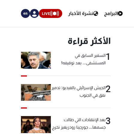
البرامج
نشرة الأخبار
LIVE
en
الأكثر قراءة
1
السفير السابق في
المستشفى... بعد توقيفه!
2
الجيش الإسرائيلي بالفيديو: تدمير
نفق في الجنوب
3
بعد الإنتقادات التي طالت
جسمها... جورجينا رودريغيز تخرج