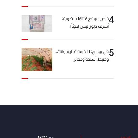
عن صمتها
4
خاص موقع MTV بالصّورة:
أشرف دبّور ليس لاجئاً!
5
في بوداي: ١٦ خيمة "ماريجوانا"...
وضبط أسلحة وذخائر
البرامج
عن MTV