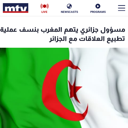
LIVE
NEWSCASTS
PROGRAMS
en
مسؤول جزائري يتهم المغرب بنسف عملية
الأخبار
تطبيع العلاقات مع الجزائر
سياسة
ناس
إقتصاد
فن
منوعات
رياضة
كأس العالم
البرامج
جدول البرامج