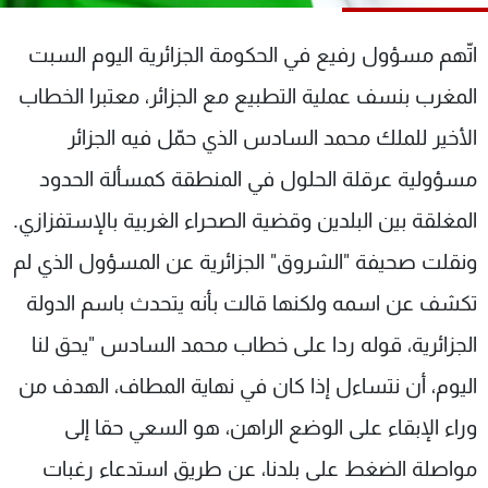
شاهد البرامج
الترددات
اتّهم مسؤول رفيع في الحكومة الجزائرية اليوم السبت
المغرب بنسف عملية التطبيع مع الجزائر، معتبرا الخطاب
عن MTV
وظائف
الأخير للملك محمد السادس الذي حمّل فيه الجزائر
الإنـتـاج
تواصل معنا
لاعلاناتكم
شروط الإسـتخدام
مسؤولية عرقلة الحلول في المنطقة كمسألة الحدود
سياسة الخصوصية
المغلقة بين البلدين وقضية الصحراء الغربية بالإستفزازي.
ونقلت صحيفة "الشروق" الجزائرية عن المسؤول الذي لم
تكشف عن اسمه ولكنها قالت بأنه يتحدث باسم الدولة
الجزائرية، قوله ردا على خطاب محمد السادس "يحق لنا
اليوم، أن نتساءل إذا كان في نهاية المطاف، الهدف من
وراء الإبقاء على الوضع الراهن، هو السعي حقا إلى
مواصلة الضغط على بلدنا، عن طريق استدعاء رغبات