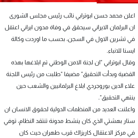
شاهد البرامج
الترددات
اعلن محمد حسن ابوترابي نائب رئيس مجلس الشورى
ان البرلمان الايراني سيحقق في وفاة مدون ايراني اعتقل
عن MTV
وظائف
في تشرين الاول في السجن، بحسب ما اوردت وكالة
الإنـتـاج
تواصل معنا
لاعلاناتكم
شروط الإسـتخدام
ايسنا للانباء.
سياسة الخصوصية
وقال ابوترابي "ان لجنة الامن الوطني تم ابلاغها بهذه
القضية وبدأت التحقيق" مضيفا "طلبت من رئيس اللجنة
علاء الدين بوروجردي ابلاغ البرلمانيين والشعب حين
ينتهي التحقيق".
واعلنت العديد من المنظمات الدولية لحقوق الانسان ان
ستار بهشتي الذي كان ينشط مدونة تنتقد النظام، توفي
في مركز الاعتقال كاريزاك قرب طهران حيث كان