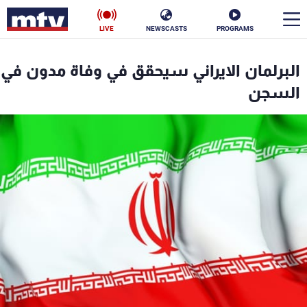
LIVE
NEWSCASTS
PROGRAMS
en
البرلمان الايراني سيحقق في وفاة مدون في
الأخبار
السجن
سياسة
ناس
إقتصاد
فن
منوعات
رياضة
كأس العالم
البرامج
جدول البرامج