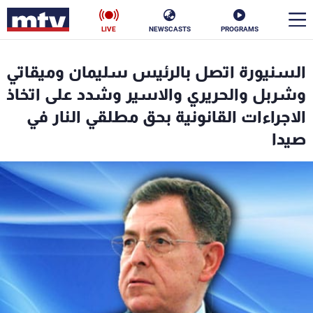
LIVE
NEWSCASTS
PROGRAMS
en
السنيورة اتصل بالرئيس سليمان وميقاتي
الأخبار
وشربل والحريري والاسير وشدد على اتخاذ
الاجراءات القانونية بحق مطلقي النار في
سياسة
ناس
صيدا
إقتصاد
فن
منوعات
رياضة
كأس العالم
البرامج
جدول البرامج