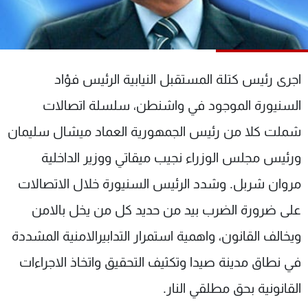
شاهد البرامج
الترددات
اجرى رئيس كتلة المستقبل النيابية الرئيس فؤاد
عن MTV
وظائف
الإنـتـاج
تواصل معنا
السنيورة الموجود في واشنطن، سلسلة اتصالات
لاعلاناتكم
شروط الإسـتخدام
سياسة الخصوصية
شملت كلا من رئيس الجمهورية العماد ميشال سليمان
ورئيس مجلس الوزراء نجيب ميقاتي ووزير الداخلية
مروان شربل. وشدد الرئيس السنيورة خلال الاتصالات
على ضرورة الضرب بيد من حديد كل من يخل بالامن
ويخالف القانون، واهمية استمرار التدابيرالامنية المشددة
في نطاق مدينة صيدا وتكثيف التحقيق واتخاذ الاجراءات
القانونية بحق مطلقي النار.