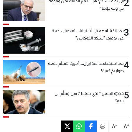
2
الى نواف سلام: هل يدفع الحايك ثمن وقوفه
في وجه خيّاط؟
3
بعد انكشافهم في أستراليا... تفاصيل جديدة
عن توقيف "شبكة الكوكايين"
4
بعد استخدامها ضدّ إيران... أميركا تتسلّم دفعة
صواريخ كبيرة!
5
قضيّة السفير "الذي سقط": هل يُسلَّم إلى
بلده؟
-
+
A
A