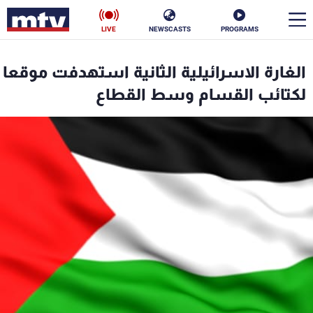
LIVE
NEWSCASTS
PROGRAMS
en
الغارة الاسرائيلية الثانية استهدفت موقعا
الأخبار
لكتائب القسام وسط القطاع
سياسة
ناس
إقتصاد
فن
منوعات
رياضة
كأس العالم
البرامج
جدول البرامج