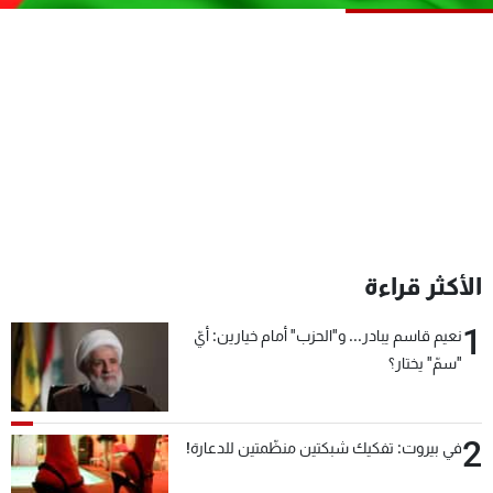
شاهد البرامج
الترددات
عن MTV
وظائف
الإنـتـاج
تواصل معنا
لاعلاناتكم
شروط الإسـتخدام
سياسة الخصوصية
الأكثر قراءة
1
نعيم قاسم يبادر... و"الحزب" أمام خيارين: أيّ
"سمّ" يختار؟
2
في بيروت: تفكيك شبكتين منظّمتين للدعارة!