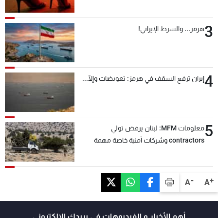
3
هرمز... والشرط الإيراني!
4
إيران ترفع السقف في هرمز: تعويضات وإلّا...
5
معلومات MFM: لبنان يرفض تولي
contractors وشركات أمنية خاصة مهمة
التحقق من نزع سلاح "حزب الله"
-
+
A
A
أهم الأخبار و الفيديوهات في بريدك الالكتروني