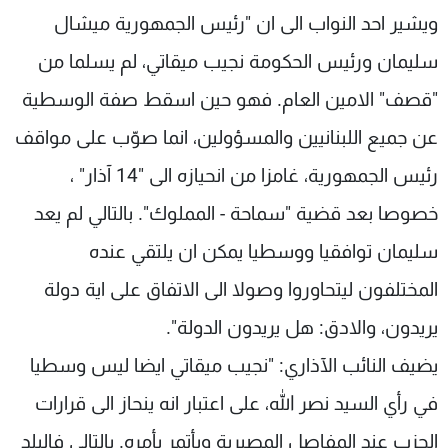
ويشير احد النواب الى ان "رئيس الجمهورية ميشال
سليمان ورئيس الحكومة نجيب ميقاتي، لم يسلما من
"قصف" الامين العام. فهو حين اسقط صفة الوسطية
عن جميع اللبنانيين والمسؤولين، انما صوّب على مواقف
رئيس الجمهورية، غامزا من انحيازه الى "14 آذار" ،
خصوصا بعد قضية "سماحة - المملوك". بالتالي لم يعد
سليمان توافقيا ووسطيا يمكن ان يلتقي عنده
المختلفون ليتحاوروا وصولا الى الاتفاق على اية دولة
يريدون، والادق: هل يريدون الدولة".
يضيف النائب الآذاري: "نجيب ميقاتي ايضا ليس وسطيا
في رأي السيد نصر الله، على اعتبار انه ينحاز الى قرارات
الحزب عند المفاصل المصيرية ويأتمر بأمره. بالتالي فالبلد