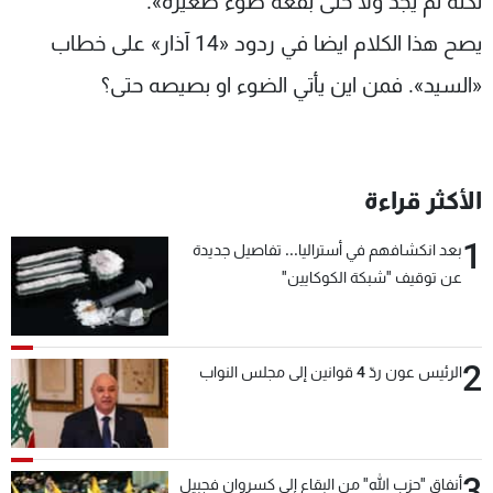
لكنه لم يجد ولا حتى بقعة ضوء صغيرة».
يصح هذا الكلام ايضا في ردود «14 آذار» على خطاب
«السيد». فمن اين يأتي الضوء او بصيصه حتى؟
الأكثر قراءة
1
بعد انكشافهم في أستراليا... تفاصيل جديدة
عن توقيف "شبكة الكوكايين"
2
الرئيس عون ردّ 4 قوانين إلى مجلس النواب
3
أنفاق "حزب الله" من البقاع إلى كسروان فجبيل