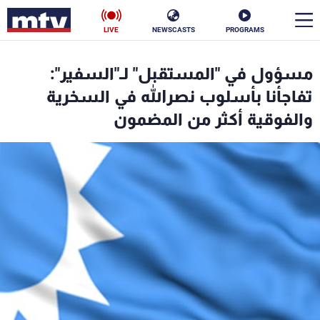
LIVE
NEWSCASTS
PROGRAMS
en
مسؤول في "المستقبل" لـ"السفير":
الأخبار
تفاجأنا بأسلوب نصرالله في السخرية
والفوقية أكثر من المضمون
سياسة
ناس
إقتصاد
فن
منوعات
رياضة
كأس العالم
البرامج
جدول البرامج