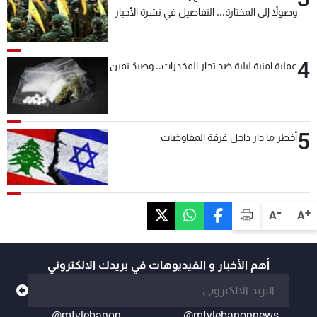
وصولاً إلى المختارة... التفاصيل في نشرة الأخبار
بعد قليل
4
عملية امنية ليلية ضد تجار المخدرات.. وصيدٌ ثمين
5
أخطر ما دار داخل غرفة المفاوضات
-
+
A
A
أهم الأخبار و الفيديوهات في بريدك الالكتروني
@mtvlebanon
@mtvlebanonnews