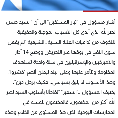
شاهد البرامج
الترددات
أشار مسؤول في "تيار المستقبل" الى أن "السيد حسن
عن MTV
وظائف
نصرالله الذي أبدى كل الأسباب الموجبة والحقيقية
الإنـتـاج
تواصل معنا
للتخوف من تداعيات الفتنة السنية ـ الشيعية "لم يفعل
لاعلاناتكم
شروط الإسـتخدام
سياسة الخصوصية
سوى النفخ في بوقها عبر التحريض ووضع 14 آذار
والأميركيين والإسرائيليين في سلة واحدة تستهدف
المقاومة وتتآمر عليها وعلى البلد ليعلن أنهم "فشروا".
وهذا الأسلوب لا يليق بسياسي.. فكيف برجل دين".
يضيف المسؤول لـ"السفير" "تفاجأنا بأسلوب السيد نصر
الله أكثر من المضمون. فالمضمون نلمسه في
الممارسات اليومية. لكن هذا المستوى من الكلام وهذه