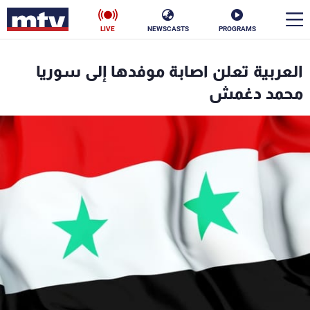
LIVE
NEWSCASTS
PROGRAMS
en
العربية تعلن اصابة موفدها إلى سوريا
الأخبار
محمد دغمش
سياسة
ناس
إقتصاد
فن
منوعات
رياضة
كأس العالم
البرامج
جدول البرامج