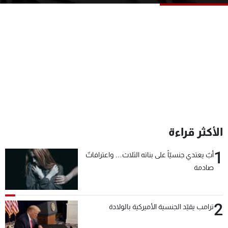
شاهد البرامج
الترددات
عن MTV
وظائف
الإنـتـاج
تواصل معنا
لاعلاناتكم
شروط الإسـتخدام
سياسة الخصوصية
الأكثر قراءة
1
أبٌ يعتدي جنسيّاً على بناته الثلاث… واعترافاتٌ
صادمة
2
ترامب يقيّد الجنسية الأميركية بالولادة