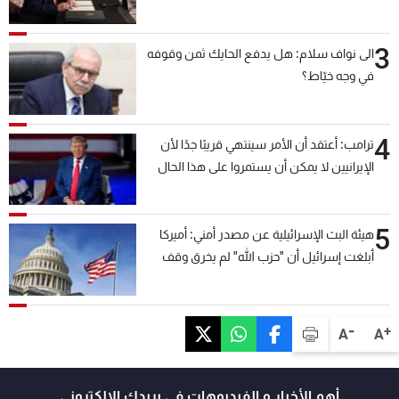
3
الى نواف سلام: هل يدفع الحايك ثمن وقوفه
في وجه خيّاط؟
4
ترامب: أعتقد أن الأمر سينتهي قريبًا جدًا لأن
الإيرانيين لا يمكن أن يستمروا على هذا الحال
5
هيئة البث الإسرائيلية عن مصدر أمني: أميركا
أبلغت إسرائيل أن "حزب الله" لم يخرق وقف
إطلاق النار أمس في مجدل زون وطلبت منها
عدم التصعيد خشية أن يؤثر ذلك على مفاوضات
روما
-
+
A
A
أهم الأخبار و الفيديوهات في بريدك الالكتروني