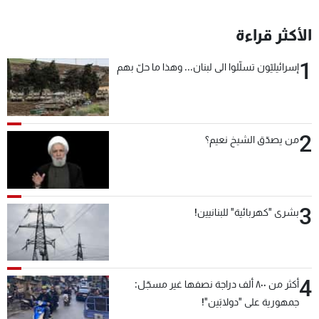
الأكثر قراءة
1
إسرائيليّون تسلّلوا الى لبنان... وهذا ما حلّ بهم
2
من يصدّق الشيخ نعيم؟
3
بشرى "كهربائية" للبنانيين!
4
أكثر من ٨٠٠ ألف دراجة نصفها غير مسجّل:
جمهورية على "دولابَين"!