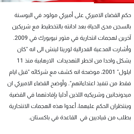
شاهد البرامج
الترددات
حكم القضاء الاميركي على أميركي مولود في البوسنة
بالسجن مدى الحياة بعد ادانته بالتخطيط مع شريكين
عن MTV
وظائف
آخرين لهجمات انتحارية في متور نيويورك في 2009.
الإنـتـاج
تواصل معنا
لاعلاناتكم
شروط الإسـتخدام
وأشارت المدعية الفدرالية لوريتا لينش الى انه "كان
سياسة الخصوصية
يشكل واحدا من اخطر التهديدات الارهابية منذ 11
ايلول" 2001، موضحة انه كشف مع شركائه "قبل ايام
فقط من تنفيذ اعتداءاتهم". وأوضح القضاء الاميركي ان
ميدونجانين وشريكيه اللذين أدليا بإفادتهما في القضية
وينتظران الحكم عليهما، أعدوا هذه الهجمات الانتحارية
بطلب من قياديين في القاعدة في باكستان.