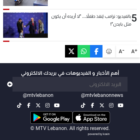
5
بالفيديو: ترامب يُنقذ طفلاً... "لا أريده أن يكون
مثل بايدن"!
-
+
A
A
أهم الأخبار و الفيديوهات في بريدك الالكتروني
@mtvlebanon
@mtvlebanonnews
© MTV Lebanon. All rights reserved.
powered by koein