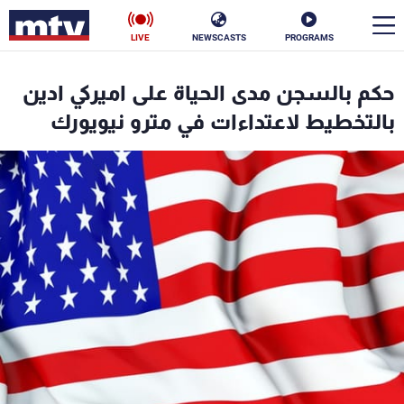
LIVE
NEWSCASTS
PROGRAMS
en
حكم بالسجن مدى الحياة على اميركي ادين
الأخبار
بالتخطيط لاعتداءات في مترو نيويورك
سياسة
ناس
إقتصاد
فن
منوعات
رياضة
كأس العالم
البرامج
جدول البرامج