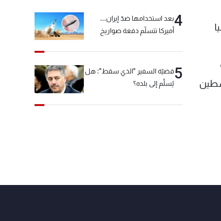
4
بعد استخدامها ضدّ إيران...
ا
أميركا تتسلّم دفعة صواريخ
كبيرة!
5
قضيّة السفير "الذي سقط": هل
لسطين
يُسلَّم إلى بلده؟