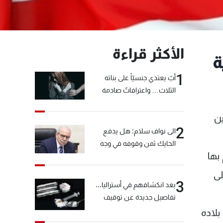
الأكثر قراءة
ة
1
أبٌ يعتدي جنسيّاً على بناته
الثلاث… واعترافاتٌ صادمة
ين
2
الى نواف سلام: هل يدفع
الحايك ثمن وقوفه في وجه
بها
خيّاط؟
لى
3
بعد انكشافهم في أستراليا...
تفاصيل جديدة عن توقيف
"شبكة الكوكايين"
بلاده