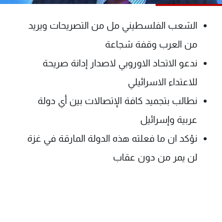
شاهد البرامج
الترددات
الشعب الفلسطيني مل من التصريحات ويريد
من العرب وقفة شجاعة
عن MTV
وظائف
ندعو الاتحاد الاوروبي لاصدار إدانة صريحة
الإنـتـاج
تواصل معنا
لاعلاناتكم
شروط الإسـتخدام
للاعتداء الاسرائيلي
سياسة الخصوصية
نطالب بتجميد كافة الإتصالات بين أي دولة
عربية وإسرائيل
نؤكد ان ما فعلته هذه الدولة المارقة في غزة
لن يمر من دون عقاب