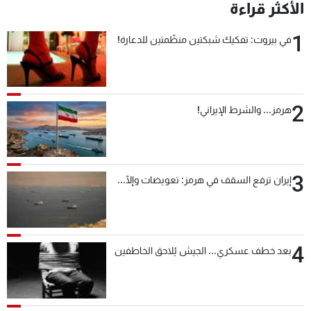
الأكثر قراءة
1
في بيروت: تفكيك شبكتين منظّمتين للدعارة!
2
هرمز... والشرط الإيراني!
3
إيران ترفع السقف في هرمز: تعويضات وإلّا...
4
بعد خطف عسكري... الجيش يُلاحق الخاطفين