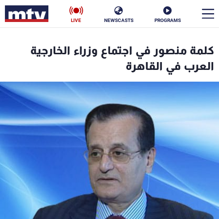
LIVE
NEWSCASTS
PROGRAMS
en
كلمة منصور في اجتماع وزراء الخارجية
الأخبار
العرب في القاهرة
سياسة
ناس
إقتصاد
فن
منوعات
رياضة
كأس العالم
البرامج
جدول البرامج