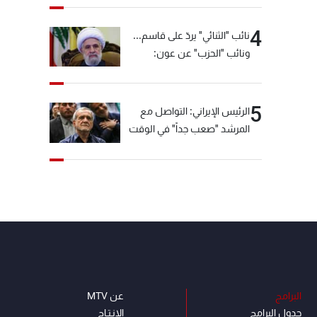
4
نائب "الثنائي" يردّ على قاسم...
ونائب "الحزب" عن عون:
"انشالله خير"
5
الرئيس الإيراني: التواصل مع
المرشد "صعب جداً" في الوقت
الحالي
البرامج
عن MTV
جدول البرامج
الإنـتـاج