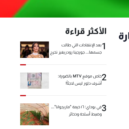
الأكثر قراءة
رة
1
بعد الإنتقادات التي طالت
جسمها... جورجينا رودريغيز تخرج
عن صمتها
2
خاص موقع MTV بالصّورة:
أشرف دبّور ليس لاجئاً!
3
في بوداي: ١٦ خيمة "ماريجوانا"...
وضبط أسلحة وذخائر