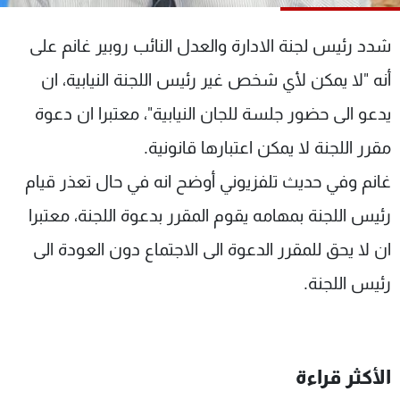
شاهد البرامج
الترددات
شدد رئيس لجنة الادارة والعدل النائب روبير غانم على
أنه "لا يمكن لأي شخص غير رئيس اللجنة النيابية، ان
عن MTV
وظائف
يدعو الى حضور جلسة للجان النيابية"، معتبرا ان دعوة
الإنـتـاج
تواصل معنا
لاعلاناتكم
شروط الإسـتخدام
مقرر اللجنة لا يمكن اعتبارها قانونية.
سياسة الخصوصية
غانم وفي حديث تلفزيوني أوضح انه في حال تعذر قيام
رئيس اللجنة بمهامه يقوم المقرر بدعوة اللجنة، معتبرا
ان لا يحق للمقرر الدعوة الى الاجتماع دون العودة الى
رئيس اللجنة.
الأكثر قراءة