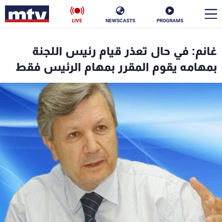
LIVE
NEWSCASTS
PROGRAMS
en
غانم: في حال تعذر قيام رئيس اللجنة
الأخبار
بمهامه يقوم المقرر بمهام الرئيس فقط
سياسة
ناس
إقتصاد
فن
منوعات
رياضة
كأس العالم
البرامج
جدول البرامج