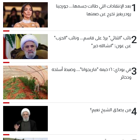
1
بعد الإنتقادات التي طالت جسمها... جورجينا
رودريغيز تخرج عن صمتها
2
نائب "الثنائي" يردّ على قاسم... ونائب "الحزب"
عن عون: "انشالله خير"
3
في بوداي: ١٦ خيمة "ماريجوانا"... وضبط أسلحة
وذخائر
4
من يصدّق الشيخ نعيم؟